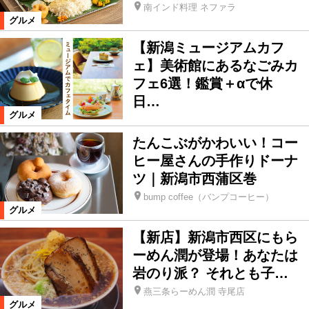
南インド料理 ネファラ
グルメ
【新潟ミュージアムカフ
ェ】美術館にあるなごみカ
フェ6選！鑑賞＋αで休
日…
グルメ
たんこぶがかわいい！コー
ヒー屋さんの手作りドーナ
ツ｜新潟市西蒲区巻
bump coffee（バンプコーヒー）
グルメ
【新店】新潟市西区にもら
ーめん潤が登場！あなたは
岩のり派？ それとも子…
燕三条らーめん潤 寺尾店
グルメ