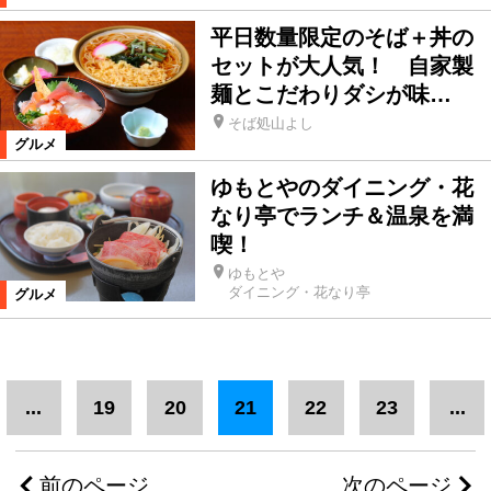
平日数量限定のそば＋丼の
セットが大人気！ 自家製
麺とこだわりダシが味…
そば処山よし
グルメ
ゆもとやのダイニング・花
なり亭でランチ＆温泉を満
喫！
ゆもとや
ダイニング・花なり亭
グルメ
...
19
20
21
22
23
...
前のページ
次のページ