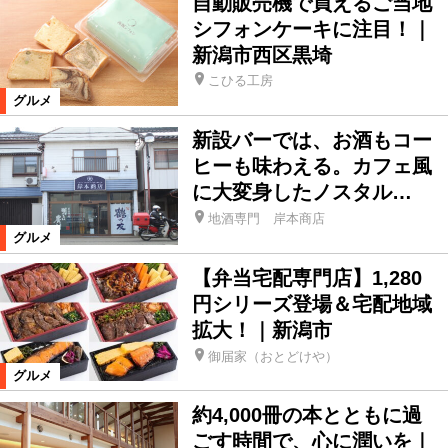
自動販売機で買えるご当地
シフォンケーキに注目！｜
新潟市西区黒埼
こひる工房
グルメ
新設バーでは、お酒もコー
ヒーも味わえる。カフェ風
に大変身したノスタル…
地酒専門 岸本商店
グルメ
【弁当宅配専門店】1,280
円シリーズ登場＆宅配地域
拡大！｜新潟市
御届家（おとどけや）
グルメ
約4,000冊の本とともに過
ごす時間で、心に潤いを｜