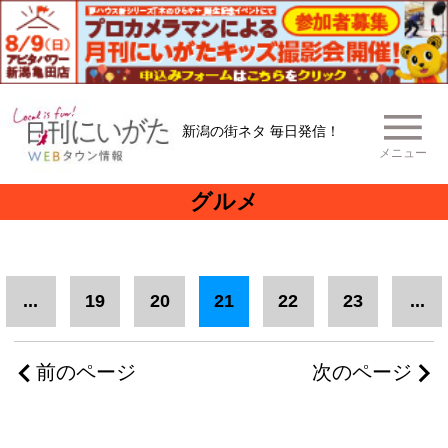
新潟の街ネタ 毎日発信！
メニュー
グルメ
...
19
20
21
22
23
...
前のページ
次のページ