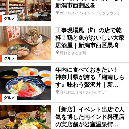
新潟市西蒲区巻
ヴィネスパ ワイン＆ブックラウンジ
グルメ
工事現場風（⁉）の店で乾
杯！鶏と魚がおいしい大衆
居酒屋｜新潟市西区黒埼
晴れときどき鶏
グルメ
年内に食べておきたい！
神奈川県が誇る『湘南しら
す』味わう贅沢丼｜新…
音羽鮮魚（おとわせんぎょ）
グルメ
【新店】イベント出店で人
気を博した南インド料理店
の実店舗が岩室温泉街…