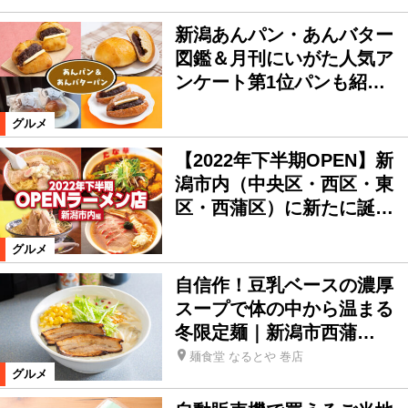
新潟あんパン・あんバター
図鑑＆月刊にいがた人気ア
ンケート第1位パンも紹…
グルメ
【2022年下半期OPEN】新
潟市内（中央区・西区・東
区・西蒲区）に新たに誕…
グルメ
自信作！豆乳ベースの濃厚
スープで体の中から温まる
冬限定麺｜新潟市西蒲…
麺食堂 なるとや 巻店
グルメ