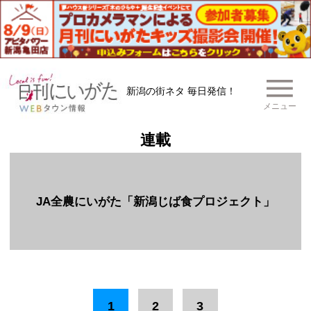
新潟の街ネタ 毎日発信！
メニュー
連載
JA全農にいがた「新潟じば食プロジェクト」
1
2
3