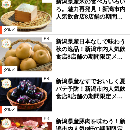
新潟県産米の食べ方いろい
ろ。魅力再発見！新潟市内
人気飲食店8店舗の期間…
グルメ
PR
新潟県産日本なしで味わう
秋の逸品！新潟市内人気飲
食店8店舗の期間限定メ…
グルメ
PR
新潟県産なすでおいしく夏
バテ予防！新潟市内人気飲
食店8店舗の期間限定メ…
グルメ
PR
新潟県産豚肉を味わう！新
潟市内人気8軒の期間限定