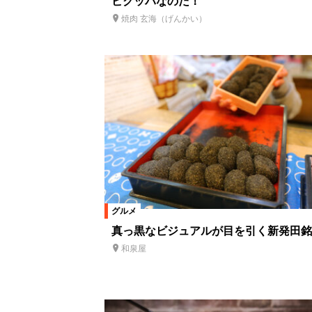
ビクッパなのだ！
焼肉 玄海（げんかい）
グルメ
真っ黒なビジュアルが目を引く新発田銘
和泉屋