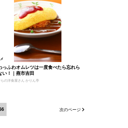
メ
わっふわオムレツは一度食べたら忘れら
ない！｜燕市吉田
むらの洋食屋さん かりん亭
66
次のページ