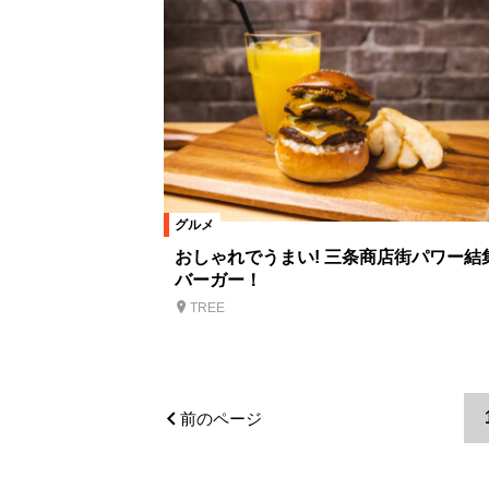
グルメ
おしゃれでうまい! 三条商店街パワー結
バーガー！
TREE
前のページ