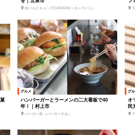
を｜五泉市
フ
肉バルとキャンプCARAVAN（キャラバン）
グルメ
グル
菓
ハンバーガーとラーメンの二大看板で40
オ
年！｜村上市
民
バーガー角（バーガーすみ）