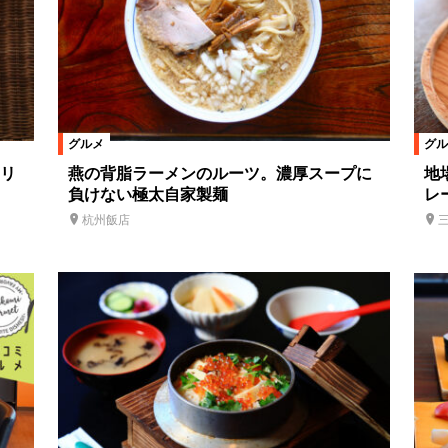
グルメ
グル
リ
燕の背脂ラーメンのルーツ。濃厚スープに
地
負けない極太自家製麺
レ
杭州飯店