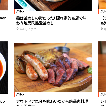
グルメ
グル
er
燕は釜めしの街だった! 隠れ家的名店で味
【
わう地元民熱愛釜めし
も
釜めしこまつ
グルメ
グル
カル
アウトドア気分を味わいながら絶品肉料理
レ