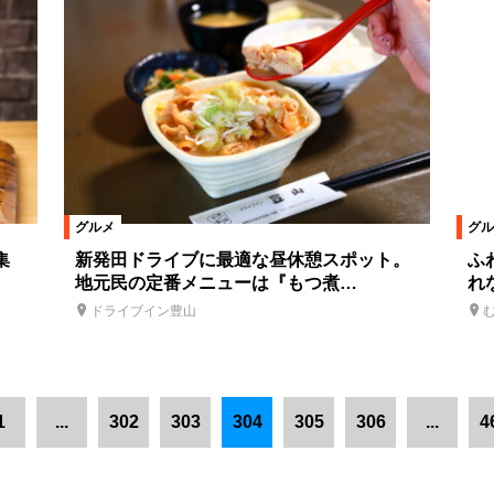
グルメ
グル
集
新発田ドライブに最適な昼休憩スポット。
ふ
地元民の定番メニューは『もつ煮…
れ
ドライブイン豊山
1
...
302
303
304
305
306
...
4