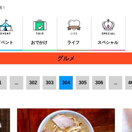
信！
イベント
おでかけ
ライフ
スペシャル
グルメ
1
...
302
303
304
305
306
...
4