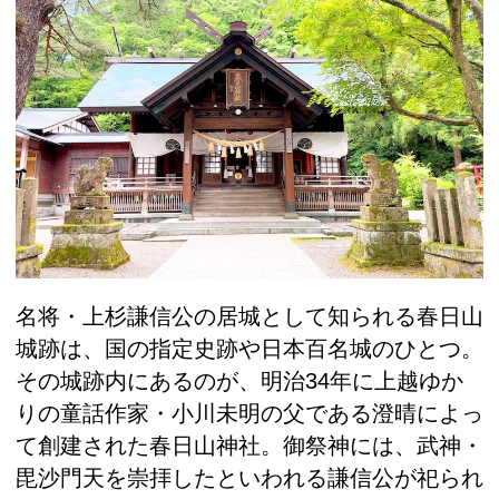
名将・上杉謙信公の居城として知られる春日山
城跡は、国の指定史跡や日本百名城のひとつ。
その城跡内にあるのが、明治34年に上越ゆか
りの童話作家・小川未明の父である澄晴によっ
て創建された春日山神社。御祭神には、武神・
毘沙門天を崇拝したといわれる謙信公が祀られ