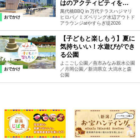
はのアクティビティを…
萬代橋BBQ in 万代テラスハジマリ
ヒロバ／ミズベリング水辺アウトド
おでかけ
アラウンジatやすらぎ堤2026
【子どもと楽しもう】夏に
気持ちいい！水遊びができ
る公園
よこごし公園／燕市みなみ親水公園
／月岡公園／新潟県立 大潟水と森
おでかけ
公園