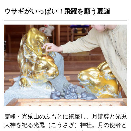
ウサギがいっぱい！飛躍を願う夏詣
霊峰・光兎山のふもとに鎮座し、月読尊と光兎
大神を祀る光兎（こうさぎ）神社。月の使者と