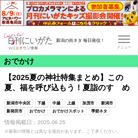
新潟の街ネタ 毎日発信！
メニュー
おでかけ
【2025夏の神社特集まとめ】この
夏、福を呼び込もう！夏詣のすゝめ
新潟市中央区
下越
中越
上越
加茂市
新潟市
新発田市
おでかけ
おでかけスポット
季節ネタ
情報掲載日：2025.06.25
※最新の情報とは異なる場合があります。ご了承ください。