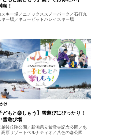
満喫！
内スキー場／ニノックススノーパーク／石打丸
スキー場／キューピットバレイスキー場
かけ
子どもと楽しもう】雪遊びにぴったり！
い雪遊び場
営越後丘陵公園／新潟県立紫雲寺記念公園／あ
ま高原リゾートベルナティオ／八色の森公園