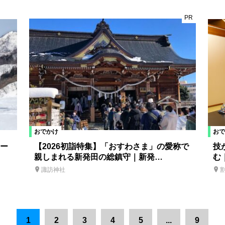
PR
おでかけ
おで
ー
【2026初詣特集】「おすわさま」の愛称で
技
親しまれる新発田の総鎮守｜新発…
む
諏訪神社
1
2
3
4
5
...
9