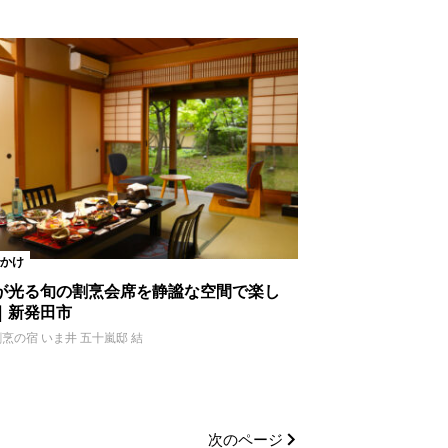
かけ
が光る旬の割烹会席を静謐な空間で楽し
｜新発田市
割烹の宿 いま井 五十嵐邸 結
次のページ