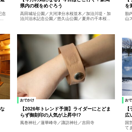
県内の桜をめぐろう
を
記念
高田城址公園／大河津分水桜並木／加治川堤・加
胎
.
治川治水記念公園／悠久山公園／夏井の千本桜...
山
おでかけ
おで
な
【2026年トレンド予測】ライダーにとどま
【
らず御刻印の人気が上昇中!?
広
風巻神社／蓮華峰寺／諏訪神社／吉田寺
国
て