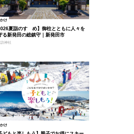
かけ
2026夏詣のすゝめ】御柱とともに人々を
守る新発田の総鎮守｜新発田市
諏訪神社
かけ
子どもと楽しもう】親子でお得にスキー