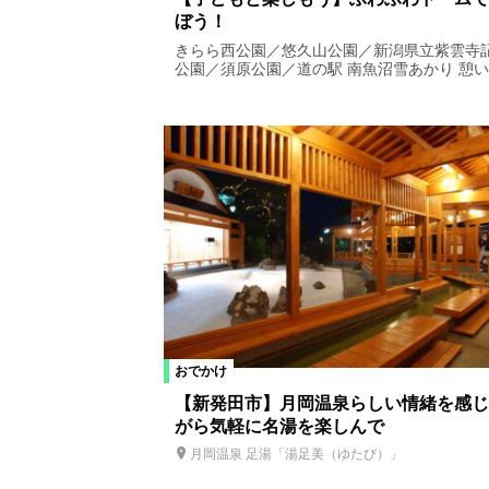
ぼう！
きらら西公園／悠久山公園／新潟県立紫雲寺
公園／須原公園／道の駅 南魚沼雪あかり 憩い..
おでかけ
【新発田市】月岡温泉らしい情緒を感じ
がら気軽に名湯を楽しんで
月岡温泉 足湯「湯足美（ゆたび）」