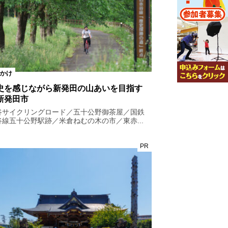
かけ
史を感じながら新発田の山あいを目指す
新発田市
谷サイクリングロード／五十公野御茶屋／国鉄
谷線五十公野駅跡／米倉ねむの木の市／東赤...
PR