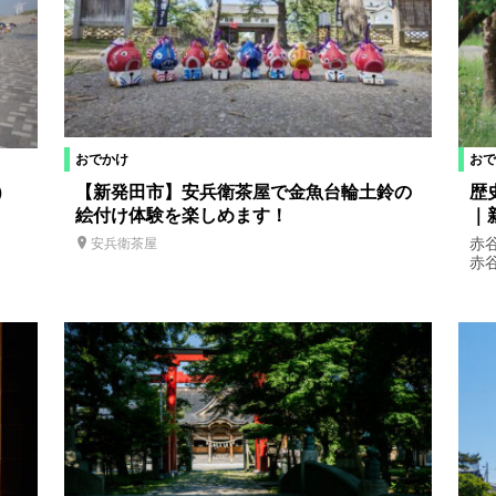
おでかけ
おで
）
【新発田市】安兵衛茶屋で金魚台輪土鈴の
歴
絵付け体験を楽しめます！
｜
赤
安兵衛茶屋
赤