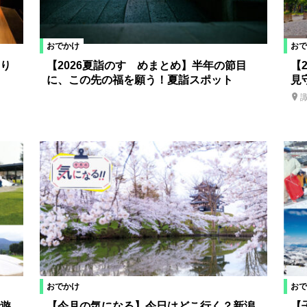
おでかけ
おで
り
【2026夏詣のすゝめまとめ】半年の節目
【
に、この先の福を願う！夏詣スポット
見
おでかけ
おで
遊
【今月の気になる】今日はどこ行く？新潟
【