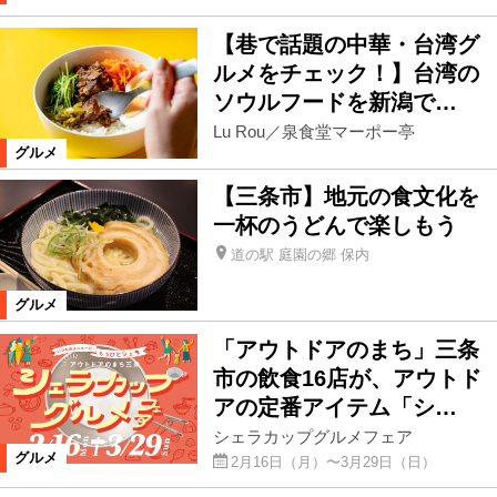
【巷で話題の中華・台湾グ
ルメをチェック！】台湾の
ソウルフードを新潟で…
Lu Rou／泉食堂マーポー亭
グルメ
【三条市】地元の食文化を
一杯のうどんで楽しもう
道の駅 庭園の郷 保内
グルメ
「アウトドアのまち」三条
市の飲食16店が、アウトド
アの定番アイテム「シ…
シェラカップグルメフェア
グルメ
2月16日（月）〜3月29日（日）