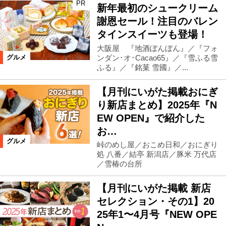
PR
新年最初のシュークリーム
謝恩セール！注目のバレン
タインスイーツも登場！
大阪屋 『地酒ぼんぼん』／『フォ
ンダン･オ･Cacao65』／『雪ふる雪
グルメ
ふる』／『銘菓 雪國』／...
【月刊にいがた掲載おにぎ
り新店まとめ】2025年『N
EW OPEN』で紹介した
お…
グルメ
峠のめし屋／おこめ日和／おにぎり
処 八番／結亭 新潟店／豚米 万代店
／雪椿の台所
【月刊にいがた掲載 新店
セレクション・その1】20
25年1〜4月号『NEW OPE