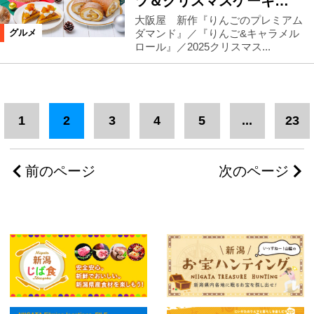
ツ＆クリスマスケーキ…
大阪屋 新作『りんごのプレミアム
ダマンド』／『りんご&キャラメル
グルメ
ロール』／2025クリスマス...
1
2
3
4
5
...
23
前のページ
次のページ