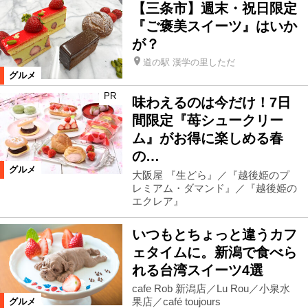
【三条市】週末・祝日限定
『ご褒美スイーツ』はいか
が？
道の駅 漢学の里しただ
グルメ
PR
味わえるのは今だけ！7日
間限定『苺シュークリー
ム』がお得に楽しめる春
の…
グルメ
大阪屋 『生どら』／『越後姫のプ
レミアム・ダマンド』／『越後姫の
エクレア』
いつもとちょっと違うカフ
ェタイムに。新潟で食べら
れる台湾スイーツ4選
cafe Rob 新潟店／Lu Rou／小泉水
果店／café toujours
グルメ