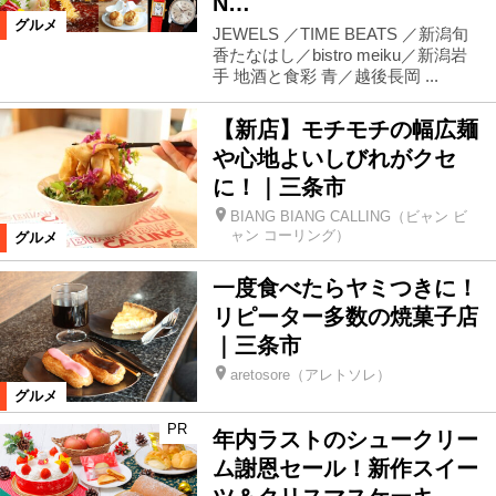
N…
グルメ
JEWELS ／TIME BEATS ／新潟旬
香たなはし／bistro meiku／新潟岩
手 地酒と食彩 青／越後長岡 ...
【新店】モチモチの幅広麺
や心地よいしびれがクセ
に！｜三条市
BIANG BIANG CALLING（ビャン ビ
ャン コーリング）
グルメ
一度食べたらヤミつきに！
リピーター多数の焼菓子店
｜三条市
aretosore（アレトソレ）
グルメ
PR
年内ラストのシュークリー
ム謝恩セール！新作スイー