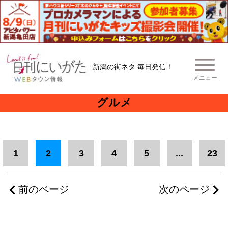
新潟の街ネタ 毎日発信！
メニュー
グルメ
1
2
3
4
5
...
23
前のページ
次のページ