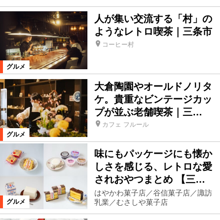
人が集い交流する「村」の
ようなレトロ喫茶｜三条市
コーヒー村
グルメ
大倉陶園やオールドノリタ
ケ。貴重なビンテージカッ
プが並ぶ老舗喫茶｜三…
カフェ フルール
グルメ
味にもパッケージにも懐か
しさを感じる、レトロな愛
されおやつまとめ 【三…
はやかわ菓子店／谷信菓子店／諏訪
乳業／むさしや菓子店
グルメ