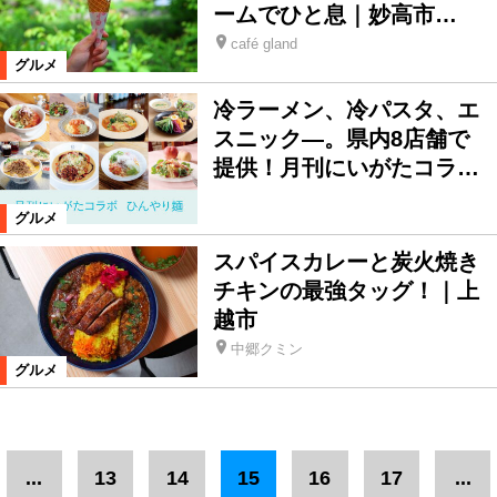
ームでひと息｜妙高市…
café gland
グルメ
冷ラーメン、冷パスタ、エ
スニック—。県内8店舗で
提供！月刊にいがたコラ…
グルメ
スパイスカレーと炭火焼き
チキンの最強タッグ！｜上
越市
中郷クミン
グルメ
...
13
14
15
16
17
...