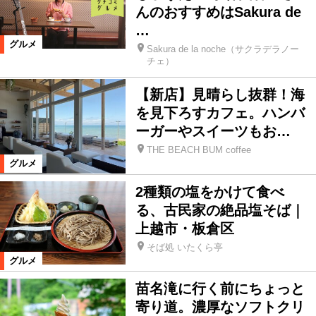
んのおすすめはSakura de
…
グルメ
Sakura de la noche（サクラデラノー
チェ）
【新店】見晴らし抜群！海
を見下ろすカフェ。ハンバ
ーガーやスイーツもお…
THE BEACH BUM coffee
グルメ
2種類の塩をかけて食べ
る、古民家の絶品塩そば｜
上越市・板倉区
そば処 いたくら亭
グルメ
苗名滝に行く前にちょっと
寄り道。濃厚なソフトクリ