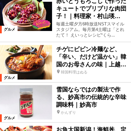
赤いとうもろこしで作った
キュートでプリプリな肉団
子！｜料理家・村山瑛…
毎週土曜夕方6時放送NSTスマイル
スタジアム。毎月第4土曜は「とれ
グルメ
たて！ えいっとレシピ“くら...
チゲにビビン冷麺など、
「辛い、だけど温かい」韓
国のお母さんの味｜上越…
韓国料理はぬる
グルメ
雪国ならではの製法で作
る、妙高市の伝統的な辛味
調味料｜妙高市
かんずり
グルメ
お魚大国新潟！海鮮丼、定