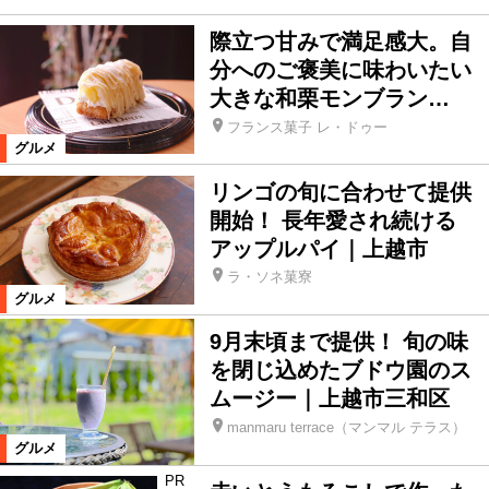
際立つ甘みで満足感大。自
分へのご褒美に味わいたい
大きな和栗モンブラン…
フランス菓子 レ・ドゥー
グルメ
リンゴの旬に合わせて提供
開始！ 長年愛され続ける
アップルパイ｜上越市
ラ・ソネ菓寮
グルメ
9月末頃まで提供！ 旬の味
を閉じ込めたブドウ園のス
ムージー｜上越市三和区
manmaru terrace（マンマル テラス）
グルメ
PR