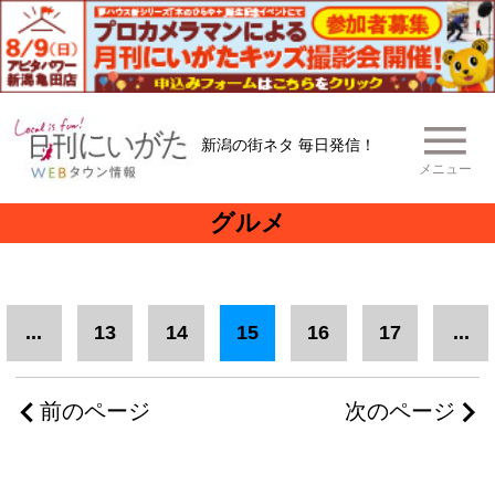
新潟の街ネタ 毎日発信！
メニュー
グルメ
...
13
14
15
16
17
...
前のページ
次のページ