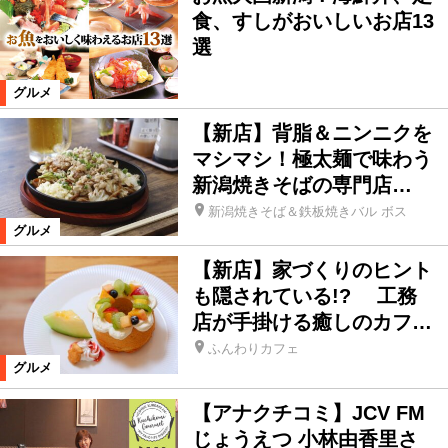
食、すしがおいしいお店13
選
グルメ
【新店】背脂＆ニンニクを
マシマシ！極太麺で味わう
新潟焼きそばの専門店…
新潟焼きそば＆鉄板焼きバル ボス
グルメ
【新店】家づくりのヒント
も隠されている!? 工務
店が手掛ける癒しのカフ…
ふんわりカフェ
グルメ
【アナクチコミ】JCV FM
じょうえつ 小林由香里さ