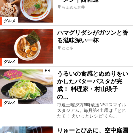
らぁめん倉井
グルメ
ハマグリダシがガツンと香
る滋味深い一杯
ゆゆ多
グルメ
PR
うるいの食感とぬめりをい
かしたバターパスタが完
成！ 料理家・村山瑛子
の…
グルメ
毎週土曜夕方6時放送NSTスマイル
スタジアム。毎月第4土曜は「とれ
たて！ えいっとレシピ“くら...
りゅーとぴあに、空中庭園