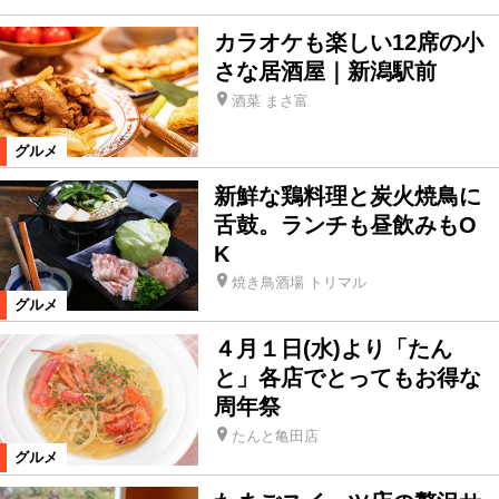
カラオケも楽しい12席の小
さな居酒屋｜新潟駅前
酒菜 まさ富
グルメ
新鮮な鶏料理と炭火焼鳥に
舌鼓。ランチも昼飲みもO
K
焼き鳥酒場 トリマル
グルメ
４月１日(水)より「たん
と」各店でとってもお得な
周年祭
たんと亀田店
グルメ