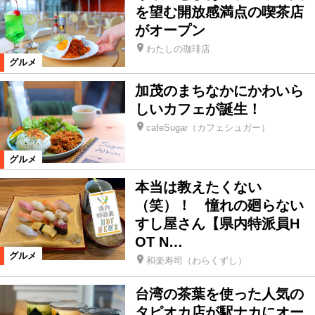
を望む開放感満点の喫茶店
がオープン
わたしの珈琲店
グルメ
加茂のまちなかにかわいら
しいカフェが誕生！
cafeSugar（カフェシュガー）
グルメ
本当は教えたくない
（笑）！ 憧れの廻らない
すし屋さん【県内特派員H
OT N…
グルメ
和楽寿司（わらくずし）
台湾の茶葉を使った人気の
タピオカ店が駅ナカにオー