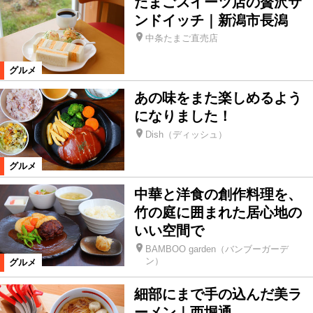
たまごスイーツ店の贅沢サ
ンドイッチ｜新潟市長潟
中条たまご直売店
グルメ
あの味をまた楽しめるよう
になりました！
Dish（ディッシュ）
グルメ
中華と洋食の創作料理を、
竹の庭に囲まれた居心地の
いい空間で
BAMBOO garden（バンブーガーデ
ン）
グルメ
細部にまで手の込んだ美ラ
ーメン｜西堀通