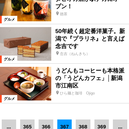
プン！
徳茶
グルメ
50年続く超定番洋菓子。新
潟で『プラリネ』と言えば
念吉です
念吉（ねんきち）
グルメ
うどんもコーヒーも本格派
の「うどんカフェ」│新潟
市江南区
ひら麺と珈琲 Ojigo
グルメ
...
365
366
367
368
369
...