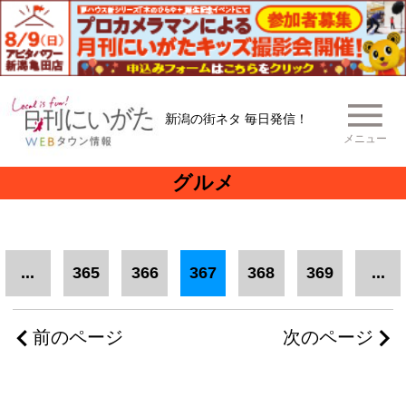
新潟の街ネタ 毎日発信！
メニュー
グルメ
...
365
366
367
368
369
...
前のページ
次のページ