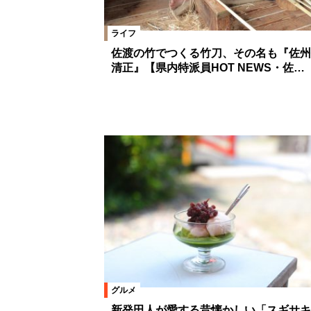
ライフ
佐渡の竹でつくる竹刀、その名も『佐州
清正』【県内特派員HOT NEWS・佐…
グルメ
新発田人が愛する昔懐かしい「スギサキ