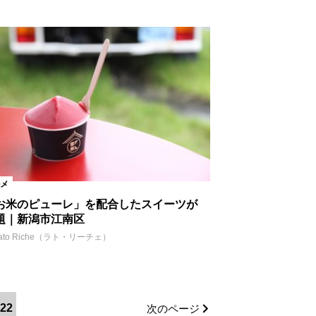
メ
お米のピューレ」を配合したスイーツが
題｜新潟市江南区
ato Riche（ラト・リーチェ）
22
次のページ