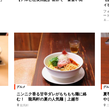
ィ
フ
ー
ェ..
グルメ
グル
ニンニク香る甘辛ダレがもちもち麺に絡
夏
む！ 龍馬軒の夏の人気麺｜上越市
や
龍馬軒