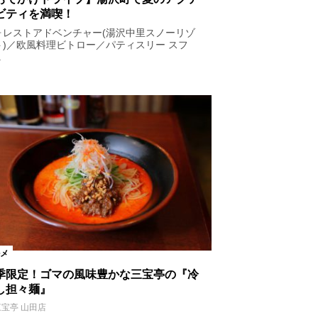
ビティを満喫！
ォレストアドベンチャー(湯沢中里スノーリゾ
ト)／欧風料理ビトロー／パティスリー スフ
.
メ
季限定！ゴマの風味豊かな三宝亭の『冷
し担々麺』
三宝亭 山田店