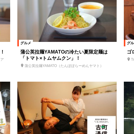
グルメ
グル
！
蒲公英拉麺YAMATOの冷たい夏限定麺は
ゴ
「トマト×トムヤムクン」！
ツア
T
蒲公英拉麺YAMATO（たんぽぽらーめんヤマト）