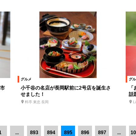
グルメ
グル
市
小千谷の名店が長岡駅前に2号店を誕生さ
「
せました！
話
料亭 東忠 長岡
L
1
...
893
894
895
896
897
...
10