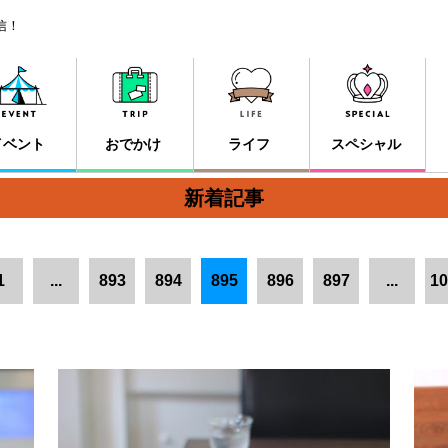
信！
イベント
おでかけ
ライフ
スペシャル
新着記事
1
...
893
894
895
896
897
...
10