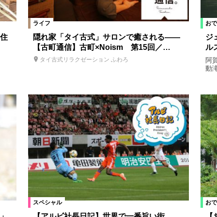
ライフ
おで
住
隠れ家「タイ古式」サロンで癒される――
ジ
【古町通信】古町×Noism 第15回／…
ル
阿賀
タイ古式リラクゼーション ふわろ
動
スペシャル
おで
」
【アルビ社長日記】世界で一番旨い街
【