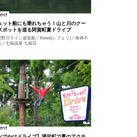
かけ
ェット船にも乗れちゃう！山と川のクー
スポットを巡る阿賀町夏ドライブ
野川ライン遊覧船／Refeli(レフェリ)／角神不
滝／七福温泉 七福荘
かけ
おでかけドライブ】湯沢町で夏のアクテ