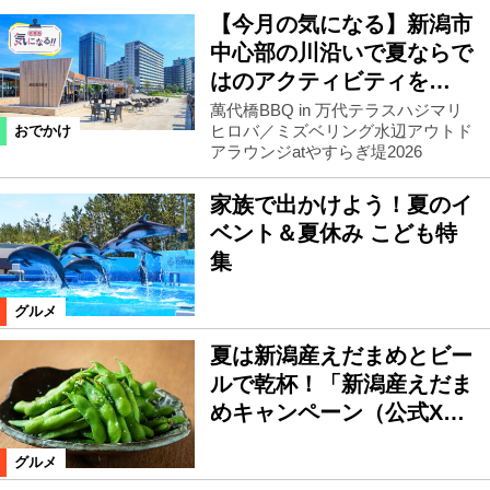
【今月の気になる】新潟市
中心部の川沿いで夏ならで
はのアクティビティを…
萬代橋BBQ in 万代テラスハジマリ
ヒロバ／ミズベリング水辺アウトド
おでかけ
アラウンジatやすらぎ堤2026
家族で出かけよう！夏のイ
ベント＆夏休み こども特
集
グルメ
夏は新潟産えだまめとビー
ルで乾杯！「新潟産えだま
めキャンペーン（公式X…
グルメ