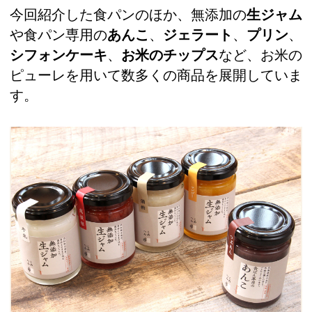
今回紹介した食パンのほか、無添加の
生ジャム
や食パン専用の
あんこ
、
ジェラート
、
プリン
、
シフォンケーキ
、
お米のチップス
など、お米の
ピューレを用いて数多くの商品を展開していま
す。