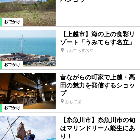
おでかけ
【上越市】海の上の食彩リ
ゾート「うみてらす名立」
うみてらす名立
おでかけ
昔ながらの町家で上越・高
田の魅力を発信するショッ
プ
おもて屋
おでかけ
【糸魚川市】糸魚川市の旬
はマリンドリーム能生にあ
り！