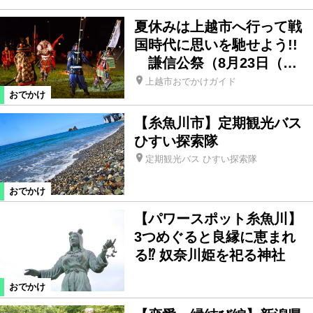
夏休みは上越市へ行って戦
国時代に思いを馳せよう!!
謙信公祭（8月23日（…
上越市おでかけガイド
おでかけ
【糸魚川市】定期観光バス
ひすい探索隊
定期観光バス ひすい探索隊
おでかけ
【パワースポット糸魚川】
3つめぐると良縁に恵まれ
る⁉︎ 奴奈川姫を祀る神社
おでかけ