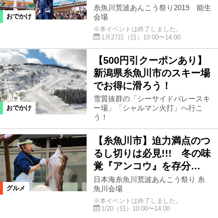
糸魚川荒波あんこう祭り2019 能生
会場
おでかけ
※本イベントは終了しました。
1月27日（日）10:00〜14:00
【500円引クーポンあり】
新潟県糸魚川市のスキー場
でお得に滑ろう！
雪質抜群の「シーサイドバレースキ
ー場」「シャルマン火打」へ行こ
おでかけ
う！
【糸魚川市】迫力満点のつ
るし切りは必見!!! 冬の味
覚『アンコウ』を存分…
日本海糸魚川荒波あんこう祭り 糸
魚川会場
グルメ
※本イベントは終了しました。
1/20（日）10:00〜14:00