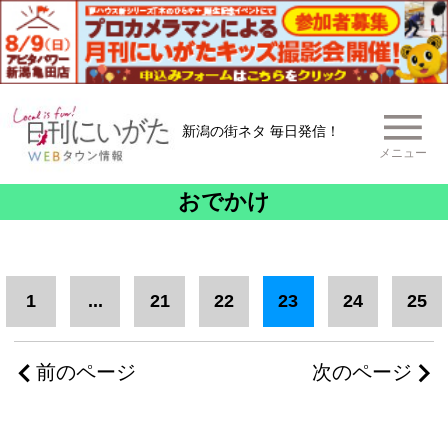
新潟の街ネタ 毎日発信！
メニュー
おでかけ
1
...
21
22
23
24
25
前のページ
次のページ