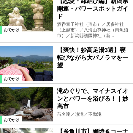
【恋愛・縁結び編】新潟県
開運・パワースポットガイ
ド
酒呑童子神社（燕市）／居多神社
（上越市）／八海山尊神社（南魚沼
おでかけ
市）／新潟縣護國神社（新...
【爽快！妙高足湯3選】寝
転びながら大パノラマを一
望
おでかけ
滝めぐりで、マイナスイオ
ンとパワーを浴びる！｜妙
高市
苗名滝／惣滝／不動滝
おでかけ
【糸魚川市】網焼きコーナ