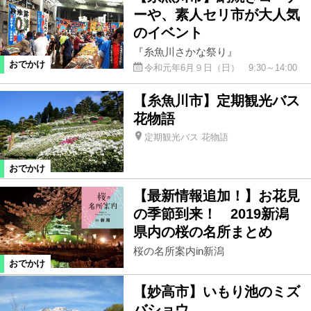
ーや、素人セリ市が大人気
のイベント
『糸魚川さかな祭り』
おでかけ
令和元年6月９日（日） 9:30～14:00
【糸魚川市】定期観光バス
花物語
定期観光バス 花物語
おでかけ
【最新情報追加！】お花見
の季節到来！ 2019新潟
県内の桜の名所まとめ
桜の名所案内in新潟
おでかけ
【妙高市】いもり池のミズ
バショウ