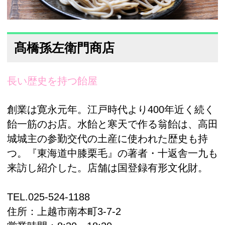
髙橋孫左衛門商店
長い歴史を持つ飴屋
創業は寛永元年。江戸時代より400年近く続く
飴一筋のお店。水飴と寒天で作る翁飴は、高田
城城主の参勤交代の土産に使われた歴史も持
つ。『東海道中膝栗毛』の著者・十返舎一九も
来訪し紹介した。店舗は国登録有形文化財。
TEL.
025-524-1188
住所：上越市南本町3-7-2