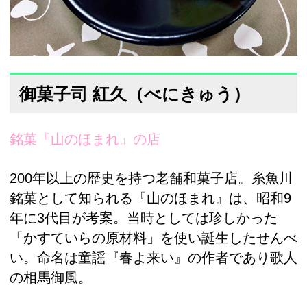
御菓子司 紅久（べにきゅう）
銘菓『山のほまれ』の店
200年以上の歴史を持つ老舗和菓子店。糸魚川
銘菓として知られる『山のほまれ』は、昭和9
年に3代目が考案。当時としては珍しかった
「かすていらの原材料」を使い誕生したせんべ
い。命名は童謡『春よ来い』の作者であり歌人
の相馬御風。