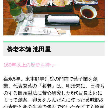
養老本舗 池田屋
160年以上の歴史を持つ
嘉永5年、東本願寺別院の門前で菓子業を創
業。代表銘菓の『養老』は、明治末に、日持ち
のする饅頭製法に苦心研究した6代目長太郎に
よって創案。卵黄をふんだんに使った黄味餡を
小麦粉と卵の生地で包んで焼いたかすてら饅頭