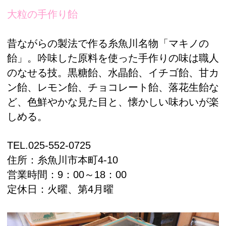
大粒の手作り飴
昔ながらの製法で作る糸魚川名物「マキノの
飴」。吟味した原料を使った手作りの味は職人
のなせる技。黒糖飴、水晶飴、イチゴ飴、甘カ
ン飴、レモン飴、チョコレート飴、落花生飴な
ど、色鮮やかな見た目と、懐かしい味わいが楽
しめる。
TEL.
025-552-0725
住所：
糸魚川市本町4-10
営業時間：9：00～18：00
定休日：火曜、第4月曜