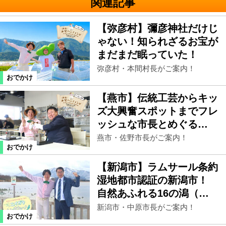
関連記事
【弥彦村】彌彦神社だけじ
ゃない！知られざるお宝が
まだまだ眠っていた！
弥彦村・本間村長がご案内！
おでかけ
【燕市】伝統工芸からキッ
ズ大興奮スポットまでフレ
ッシュな市長とめぐる…
燕市・佐野市長がご案内！
おでかけ
【新潟市】ラムサール条約
湿地都市認証の新潟市！
自然あふれる16の潟（…
新潟市・中原市長がご案内！
おでかけ