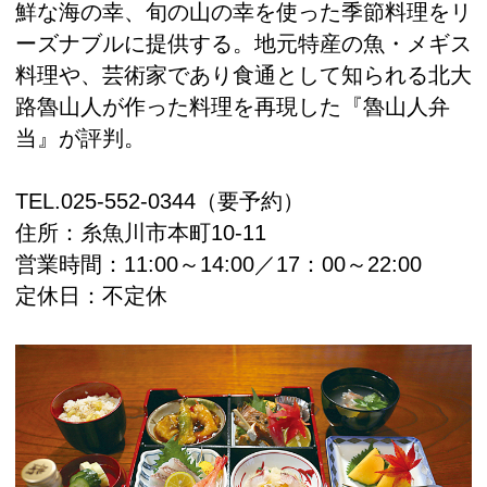
鮮な海の幸、旬の山の幸を使った季節料理をリ
ーズナブルに提供する。地元特産の魚・メギス
料理や、芸術家であり食通として知られる北大
路魯山人が作った料理を再現した『魯山人弁
当』が評判。
TEL.
025-552-0344
（要予約）
住所：
糸魚川市本町10-11
営業時間：11:00～14:00／17：00～22:00
定休日：不定休