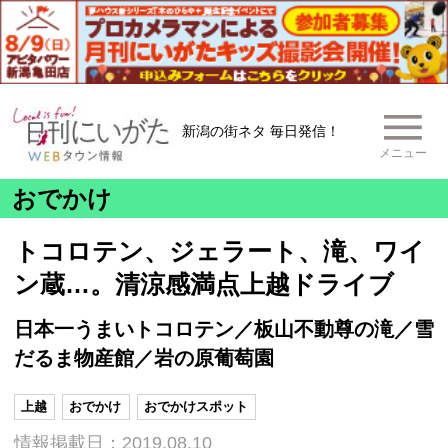
新潟の街ネタ 毎日発信！
メニュー
おでかけ
トコロテン、ジェラート、滝、ワイ
ン蔵…。清涼感満点上越ドライブ
日本一うまいトコロテン／板山不動尊の滝／雪
だるま物産館／岩の原葡萄園
上越
おでかけ
おでかけスポット
情報掲載日：2019.08.10