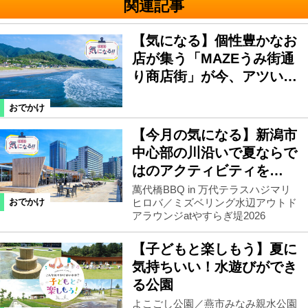
関連記事
【気になる】個性豊かなお
店が集う「MAZEうみ街通
り商店街」が今、アツい…
おでかけ
【今月の気になる】新潟市
中心部の川沿いで夏ならで
はのアクティビティを…
萬代橋BBQ in 万代テラスハジマリ
ヒロバ／ミズベリング水辺アウトド
おでかけ
アラウンジatやすらぎ堤2026
【子どもと楽しもう】夏に
気持ちいい！水遊びができ
る公園
よこごし公園／燕市みなみ親水公園