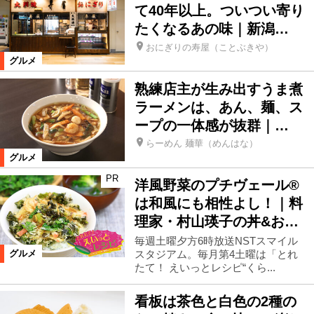
て40年以上。ついつい寄り
たくなるあの味｜新潟…
おにぎりの寿屋（ことぶきや）
グルメ
熟練店主が生み出すうま煮
ラーメンは、あん、麺、ス
ープの一体感が抜群｜…
らーめん 麺華（めんはな）
グルメ
PR
洋風野菜のプチヴェール®
は和風にも相性よし！｜料
理家・村山瑛子の丼&お…
毎週土曜夕方6時放送NSTスマイル
スタジアム。毎月第4土曜は「とれ
グルメ
たて！ えいっとレシピ“くら...
看板は茶色と白色の2種の