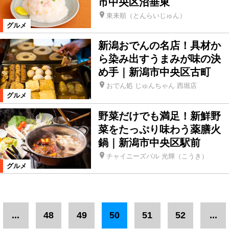
市中央区沼垂東
東来順（とんらいじゅん）
グルメ
新潟おでんの名店！具材か
ら染み出すうまみが味の決
め手｜新潟市中央区古町
おでん処 じゅんちゃん 西堀店
グルメ
野菜だけでも満足！新鮮野
菜をたっぷり味わう薬膳火
鍋｜新潟市中央区駅前
チャイニーズバル 光輝（こうき）
グルメ
...
48
49
50
51
52
...