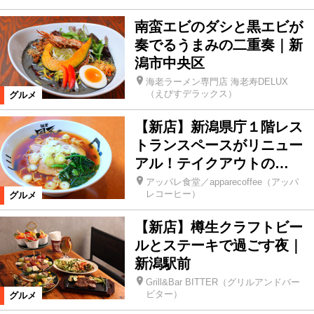
南蛮エビのダシと黒エビが
奏でるうまみの二重奏｜新
潟市中央区
海老ラーメン専門店 海老寿DELUX
（えびすデラックス）
グルメ
【新店】新潟県庁１階レス
トランスペースがリニュー
アル！テイクアウトの…
アッパレ食堂／apparecoffee（アッパ
レコーヒー）
グルメ
【新店】樽生クラフトビー
ルとステーキで過ごす夜｜
新潟駅前
Grill&Bar BITTER（グリルアンドバー
ビター）
グルメ