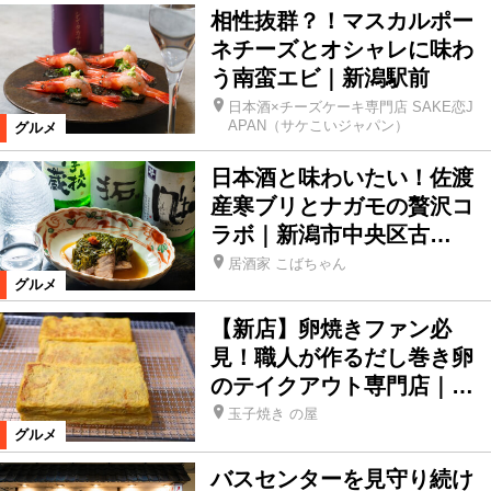
相性抜群？！マスカルポー
ネチーズとオシャレに味わ
う南蛮エビ｜新潟駅前
日本酒×チーズケーキ専門店 SAKE恋J
APAN（サケこいジャパン）
グルメ
日本酒と味わいたい！佐渡
産寒ブリとナガモの贅沢コ
ラボ｜新潟市中央区古…
居酒家 こばちゃん
グルメ
【新店】卵焼きファン必
見！職人が作るだし巻き卵
のテイクアウト専門店｜…
玉子焼き の屋
グルメ
バスセンターを見守り続け