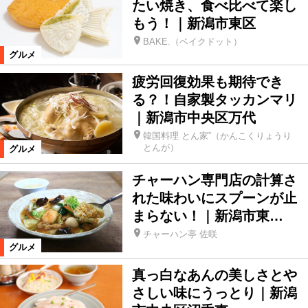
たい焼き、食べ比べて楽し
もう！｜新潟市東区
BAKE.（ベイクドット）
グルメ
疲労回復効果も期待でき
る？！自家製タッカンマリ
｜新潟市中央区万代
韓国料理 とん家‟（かんこくりょうり
とんが）
グルメ
チャーハン専門店の計算さ
れた味わいにスプーンが止
まらない！｜新潟市東…
チャーハン亭 佐咲
グルメ
真っ白なあんの美しさとや
さしい味にうっとり｜新潟