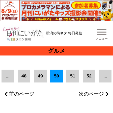
新潟の街ネタ 毎日発信！
メニュー
グルメ
...
48
49
50
51
52
...
前のページ
次のページ