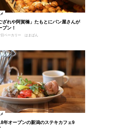
メ
ござれや阿賀橋」たもとにパン屋さんが
ープン！
夕日ベーカリー はまぱん
メ
018年オープンの新潟のステキカフェ9