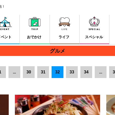
信！
イベント
おでかけ
ライフ
スペシャル
グルメ
1
...
30
31
32
33
34
...
3