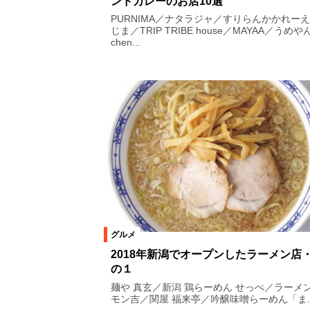
ンドカレーのお店10選
PURNIMA／ナタラジャ／すりらんかかれー
じま／TRIP TRIBE house／MAYAA／うめやん
chen...
グルメ
2018年新潟でオープンしたラーメン店
の１
麺や 真玄／新潟 鶏らーめん せっぺ／ラーメ
モン吉／関屋 福来亭／吟醸味噌らーめん「ま..