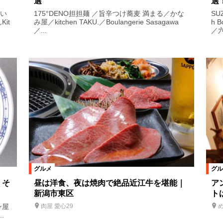
選
選
えい
175°DENO担担麺 ／旨辛つけ蕎麦 満まる／かな
SU
Kit
み屋／kitchen TAKU.／Boulangerie Sasagawa
h 
／...
／六.
グルメ
グル
・そ
昼は洋食、夜は焼肉で絶品近江牛を堪能｜
ア
新潟市東区
ト
ン屋
肉屋 愛心29
め
.