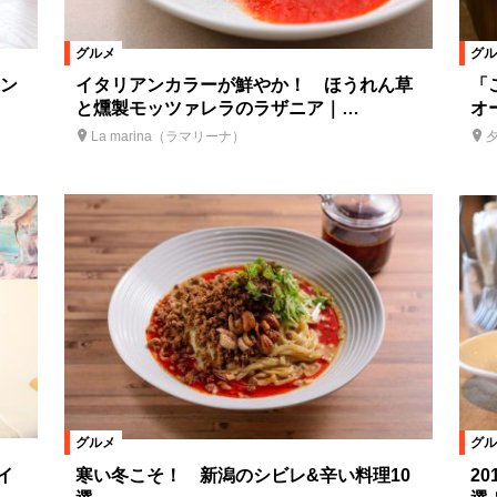
グルメ
グル
ン
イタリアンカラーが鮮やか！ ほうれん草
「
と燻製モッツァレラのラザニア｜…
オ
La marina（ラマリーナ）
グルメ
グル
イ
寒い冬こそ！ 新潟のシビレ&辛い料理10
2