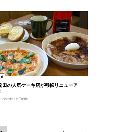
メ
発田の人気ケーキ店が移転リニューア
！
atisserie Le Trèfle