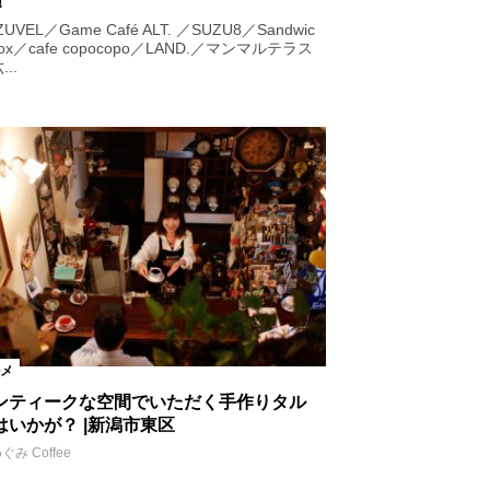
！
ZUVEL／Game Café ALT. ／SUZU8／Sandwic
Box／cafe copocopo／LAND.／マンマルテラス
..
メ
ンティークな空間でいただく手作りタル
はいかが？ |新潟市東区
ぐみ Coffee