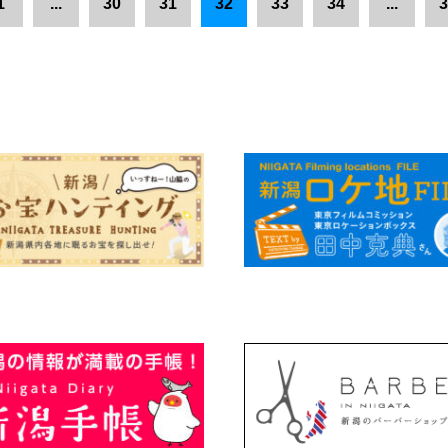
1
...
30
31
32
33
34
...
3