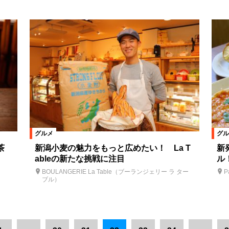
グルメ
グル
茶
新潟小麦の魅力をもっと広めたい！ La T
新
ableの新たな挑戦に注目
ル
BOULANGERIE La Table（ブーランジェリー ラ ター
P
ブル）