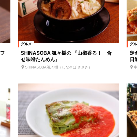
グルメ
グル
フ
SHINASOBA 颯々樹の 『山椒香る！ 合
定
せ味噌たんめん』
日
SHINASOBA 颯々樹（しなそば ささき）