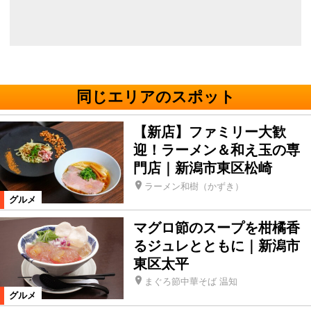
同じエリアのスポット
【新店】ファミリー大歓
迎！ラーメン＆和え玉の専
門店｜新潟市東区松崎
ラーメン和樹（かずき）
グルメ
マグロ節のスープを柑橘香
るジュレとともに｜新潟市
東区太平
まぐろ節中華そば 温知
グルメ