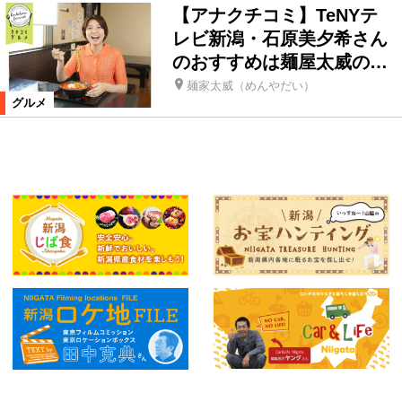
【アナクチコミ】TeNYテ
レビ新潟・石原美夕希さん
のおすすめは麺屋太威の…
麺家太威（めんやだい）
グルメ