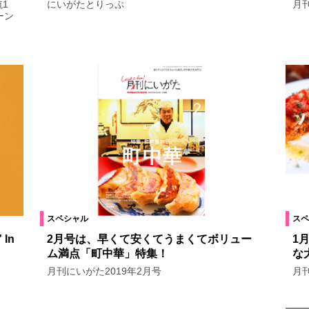
1
にいがたとりっぷ
月刊
ーン
スペシャル
スペ
In
2月号は、早くて安くてうまくてボリュー
1
ム満点「町中華」特集！
な
月刊にいがた2019年2月号
月刊