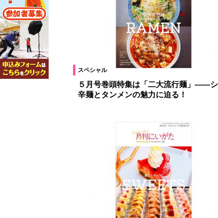
スペシャル
５月号巻頭特集は「二大流行麺」――シ
辛麺とタンメンの魅力に迫る！