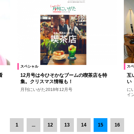
スペシャル
スペ
看
12月号は今ひそかなブームの喫茶店を特
互
集。クリスマス情報も！
い
月刊にいがた2018年12月号
に
イ
1
...
12
13
14
15
16