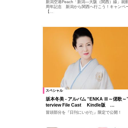
新潟空港Peach「新潟―大阪（関西）線」就航
周年記念 新潟から関西へ行こう！キャンペ
【...
スペシャル
坂本冬美 - アルバム “ENKA Ⅲ～偲歌～” 
terview File Cast Kindle版 …
冒頭部分を『日刊にいがた』限定で公開！