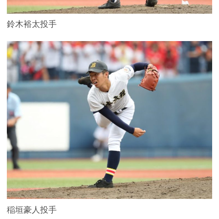
鈴木裕太投手
稲垣豪人投手