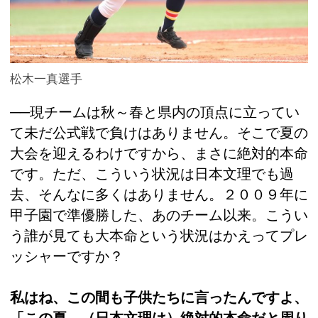
松木一真選手
──現チームは秋～春と県内の頂点に立ってい
て未だ公式戦で負けはありません。そこで夏の
大会を迎えるわけですから、まさに絶対的本命
です。ただ、こういう状況は日本文理でも過
去、そんなに多くはありません。２００９年に
甲子園で準優勝した、あのチーム以来。こうい
う誰が見ても大本命という状況はかえってプレ
ッシャーですか？
私はね、この間も子供たちに言ったんですよ、
「この夏、（日本文理は）絶対的本命だと周り