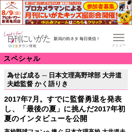
新潟の街ネタ 毎日発信！
メニュー
スペシャル
為せば成る ─ 日本文理高野球部 大井道
夫総監督 かく語りき
2017年7月。すでに監督勇退を発表
し、「最後の夏」に挑んだ2017年初
夏のインタビューを公開
高校野球ファンへ捧ぐ 日本文理高校 大井道夫