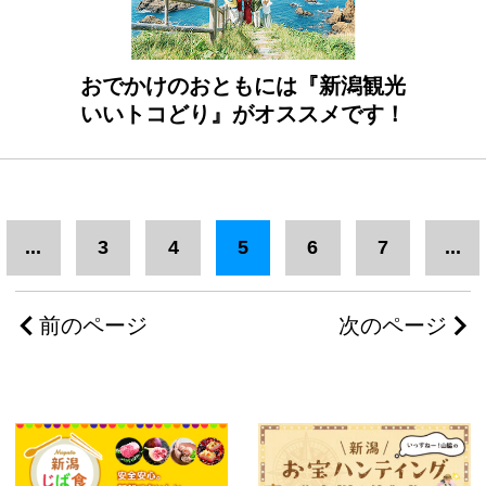
おでかけのおともには『新潟観光
いいトコどり』がオススメです！
...
3
4
5
6
7
...
前のページ
次のページ