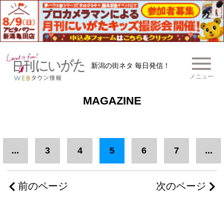
新潟の街ネタ 毎日発信！
メニュー
MAGAZINE
...
3
4
5
6
7
...
前のページ
次のページ