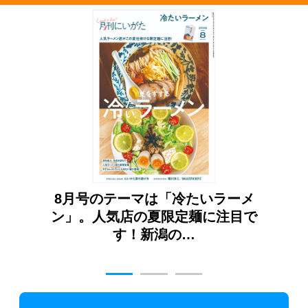
8月号のテーマは「冷たいラーメ
7月号のテー
」。人気店の夏限定麺に注目で
こと」。これ
す！新潟の…
趣味