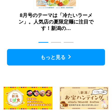
ガイ
8月号のテーマは「冷たいラーメ
7
番新
ン」。人気店の夏限定麺に注目で
こ
す！新潟の…
もっと見る