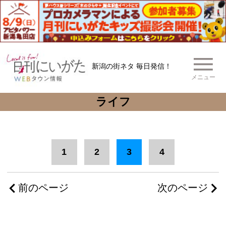
新潟の街ネタ 毎日発信！
メニュー
ライフ
1
2
3
4
前のページ
次のページ