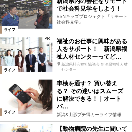
新潟県内の会社をリモート
で社会科見学をしよう！
BSNキッズプロジェクト『リモート
社会科見学』
ライフ
PR
福祉のお仕事に興味がある
人をサポート！ 新潟県福
祉人材センターってど…
新潟県社会福祉協議会 新潟県福祉人材
センター
ライフ
車検を通す？ 買い替え
る？ その迷いはスムーズ
に解決できる！｜オート
バ…
ライフ
新潟&山形プチ得カーライフ情報
【動物病院の先生に聞いて