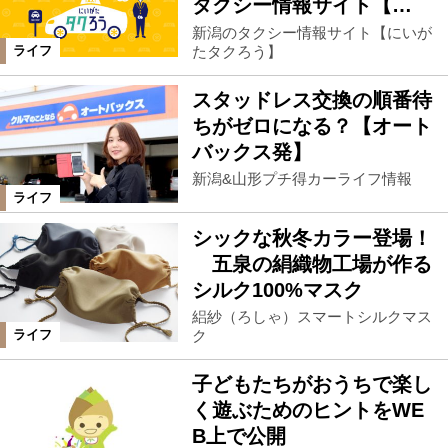
タクシー情報サイト【…
新潟のタクシー情報サイト【にいが
たタクろう】
ライフ
スタッドレス交換の順番待
ちがゼロになる？【オート
バックス発】
新潟&山形プチ得カーライフ情報
ライフ
シックな秋冬カラー登場！
五泉の絹織物工場が作る
シルク100%マスク
絽紗（ろしゃ）スマートシルクマス
ク
ライフ
子どもたちがおうちで楽し
く遊ぶためのヒントをWE
B上で公開