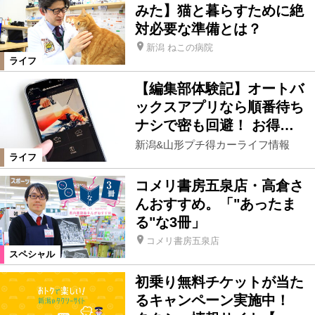
みた】猫と暮らすために絶
対必要な準備とは？
新潟 ねこの病院
ライフ
【編集部体験記】オートバ
ックスアプリなら順番待ち
ナシで密も回避！ お得…
新潟&山形プチ得カーライフ情報
ライフ
コメリ書房五泉店・高倉さ
んおすすめ。「"あったま
る"な3冊」
コメリ書房五泉店
スペシャル
初乗り無料チケットが当た
るキャンペーン実施中！