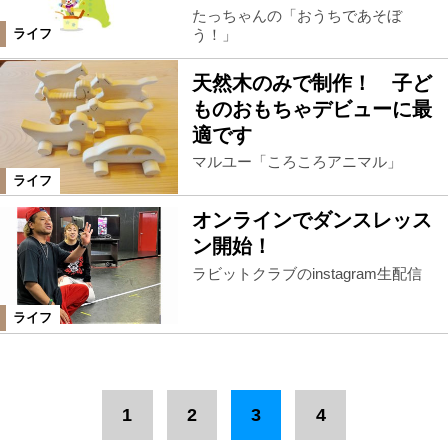
たっちゃんの「おうちであそぼ
う！」
ライフ
天然木のみで制作！ 子ど
ものおもちゃデビューに最
適です
マルユー「ころころアニマル」
ライフ
オンラインでダンスレッス
ン開始！
ラビットクラブのinstagram生配信
ライフ
1
2
3
4