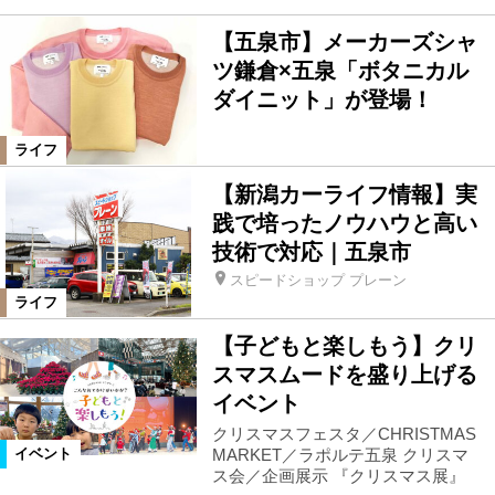
【五泉市】メーカーズシャ
ツ鎌倉×五泉「ボタニカル
ダイニット」が登場！
ライフ
【新潟カーライフ情報】実
践で培ったノウハウと高い
技術で対応｜五泉市
スピードショップ プレーン
ライフ
【子どもと楽しもう】クリ
スマスムードを盛り上げる
イベント
クリスマスフェスタ／CHRISTMAS
MARKET／ラポルテ五泉 クリスマ
イベント
ス会／企画展示 『クリスマス展』