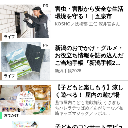
PR
害虫・害獣から安全な生活
環境を守る！｜五泉市
KOSHO／技術部 主任 深井官さん
ライフ
PR
新潟のおでかけ・グルメ・
お役立ち情報を詰め込んだ
ご当地手帳『新潟手帳2…
新潟手帳2026
ライフ
【子どもと楽しもう】涼し
く遊べる！ 屋内の遊び場
燕市屋内こども遊戯施設 うさぎも
ちハレラテつばめ／あがりーな／柏
崎キッズマジック／ラポル...
おでかけ
子どものコンサートデビュ