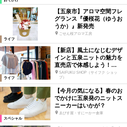
【五泉市】アロマ空間フレ
グランス『優桜花（ゆうお
うか）』新発売
ごせん桜アロマ工房
ライフ
【新店】風土になじむデザ
インと五泉ニットの魅力を
直売店で体感しよう！…
SAIFUKU SHOP（サイフク ショッ
プ）
ライフ
【今月の気になる】春のお
でかけに五泉発のニットス
ニーカーはいかが？
ゑびす屋・すにーかー倉庫
スペシャル