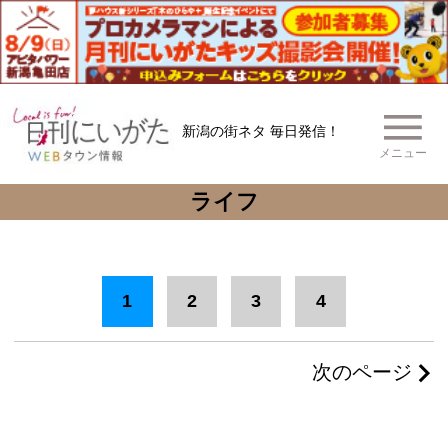
新潟の街ネタ 毎日発信！
メニュー
ライフ
1
2
3
4
次のページ