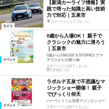
【新潟カーライフ情報】実
践で培った知識と高い技術
力で対応｜五泉市
スピードショップ プレーン
ライフ
0歳から入場OK！ 親子で
クラシックの魅力に浸ろう
｜五泉市
0歳からのMUSIC＆STORIES アマ
デウスからの贈り物
イベント
※本イベントは終了しました。
7月30日（火）
ラポルテ五泉で不思議なマ
ジックショー開催！ 親子
でびっくり仰天
バーベットくん知育マジックショー
イベント
※本イベントは終了しました。