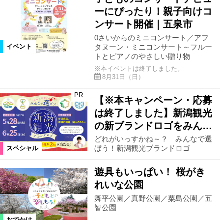
ーにぴったり！親子向けコ
ンサート開催｜五泉市
0さいからのミニコンサート／アフ
タヌーン・ミニコンサート～フルー
イベント
トとピアノのやさしい贈り物
※本イベントは終了しました。
8月31日（日）
PR
【※本キャンペーン・応募
は終了しました】新潟観光
の新ブランドロゴをみん…
どれがいっすかね～？ みんなで選
ぼう！新潟観光ブランドロゴ
スペシャル
遊具もいっぱい！ 桜がき
れいな公園
舞平公園／真野公園／粟島公園／五
智公園
おでかけ