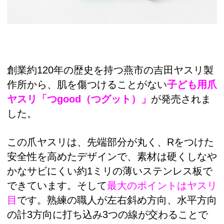
創業約120年の歴史を持つ燕市の吉田ヤスリ製
作所から、肌を傷つけることがない
子ども用爪
ヤスリ「つgood（つグット）」
が発売されま
した。
この爪ヤスリは、先端部分が丸く、Rをつけた
安全性を高めたデザインで、素材は硬くしなや
かなサビにくい約1ミリの薄いステンレス板で
できています。そして
最大のポイントはヤスリ
目
です。熟練の職人が左右斜め方向、水平方向
の計3方向に打ち込み3つの線が交わることで