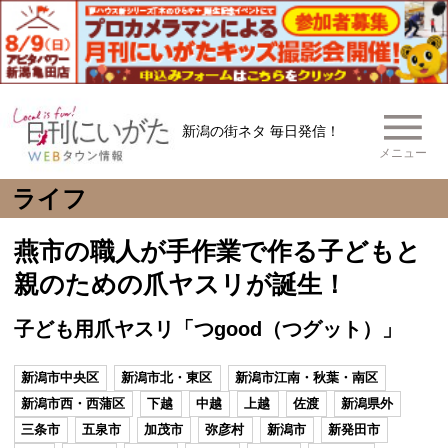
新潟の街ネタ 毎日発信！
メニュー
ライフ
燕市の職人が手作業で作る子どもと
親のための爪ヤスリが誕生！
子ども用爪ヤスリ「つgood（つグット）」
新潟市中央区
新潟市北・東区
新潟市江南・秋葉・南区
新潟市西・西蒲区
下越
中越
上越
佐渡
新潟県外
三条市
五泉市
加茂市
弥彦村
新潟市
新発田市