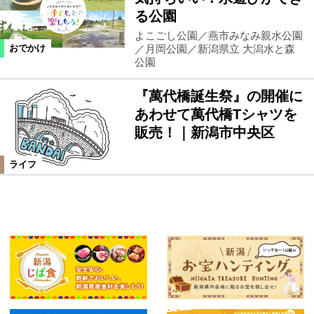
る公園
よこごし公園／燕市みなみ親水公園
／月岡公園／新潟県立 大潟水と森
おでかけ
公園
『萬代橋誕生祭』の開催に
あわせて萬代橋Tシャツを
販売！｜新潟市中央区
ライフ