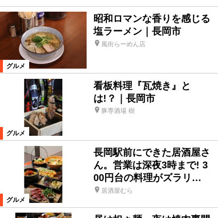
昭和ロマンな香りを感じる
塩ラーメン｜長岡市
風街らーめん店
グルメ
看板料理『瓦焼き』と
は!？｜長岡市
豚専酒場 樹
グルメ
長岡駅前にできた居酒屋さ
ん。営業は深夜3時まで! 3
00円台の料理がズラリ…
居酒屋むら
グルメ