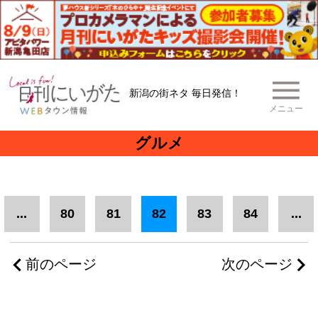
新潟の街ネタ 毎日発信！
メニュー
グルメ
...
80
81
82
83
84
...
前のページ
次のページ