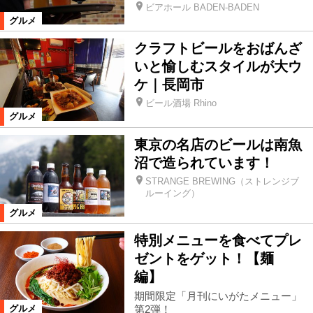
ビアホール BADEN-BADEN
グルメ
クラフトビールをおばんざ
いと愉しむスタイルが大ウ
ケ｜長岡市
ビール酒場 Rhino
グルメ
東京の名店のビールは南魚
沼で造られています！
STRANGE BREWING（ストレンジブ
ルーイング）
グルメ
特別メニューを食べてプレ
ゼントをゲット！【麺
編】
期間限定「月刊にいがたメニュー」
第2弾！
グルメ