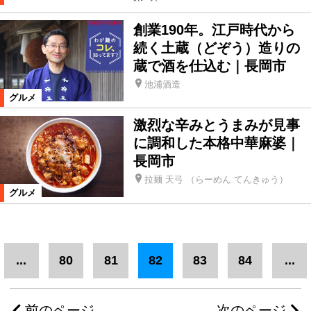
創業190年。江戸時代から
続く土蔵（どぞう）造りの
蔵で酒を仕込む｜長岡市
池浦酒造
グルメ
激烈な辛みとうまみが見事
に調和した本格中華麻婆｜
長岡市
拉麺 天弓 （らーめん てんきゅう）
グルメ
...
80
81
82
83
84
...
前のページ
次のページ