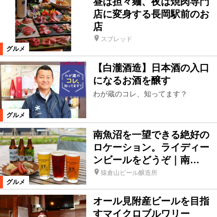
昼は担々麺、夜は焼肉専門
店に変身する長岡駅前のお
店
スプレッド
グルメ
【白瀧酒造】日本酒の入口
になるお酒を醸す
わが蔵のコレ、知ってます？
グルメ
南魚沼を一望できる絶好の
ロケーション。ライディー
ンビールをどうぞ｜南…
猿倉山ビール醸造所
グルメ
オール見附産ビールを目指
すマイクロブルワリー