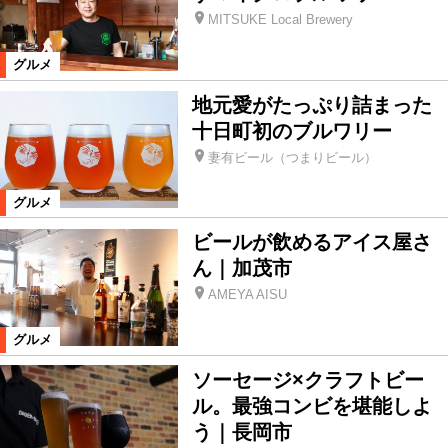
MITSUKE Local Brewery
グルメ
地元愛がたっぷり詰まった
十日町初のブルワリー
妻有ビール（つまりビール）
グルメ
ビールが飲めるアイス屋さ
ん｜加茂市
AMEYA AISU
グルメ
ソーセージ×クラフトビー
ル。最強コンビを堪能しよ
う｜長岡市