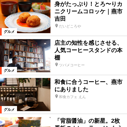
身がたっぷり！とろ〜りカ
ニクリームコロッケ｜燕市
吉田
だいどころや
グルメ
店主の知性を感じさせる、
人気コーヒースタンドの本
棚
ツバメコーヒー
グルメ
和食に合うコーヒー、燕市
にありました
和食カフェ えん
グルメ
「背脂醤油」の新星。2枚