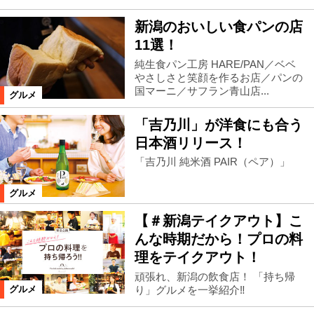
新潟のおいしい食パンの店
11選！
純生食パン工房 HARE/PAN／ベベ
やさしさと笑顔を作るお店／パンの
国マーニ／サフラン青山店...
グルメ
「吉乃川」が洋食にも合う
日本酒リリース！
「吉乃川 純米酒 PAIR（ペア）」
グルメ
【＃新潟テイクアウト】こ
んな時期だから！プロの料
理をテイクアウト！
頑張れ、新潟の飲食店！ 「持ち帰
り」グルメを一挙紹介‼
グルメ