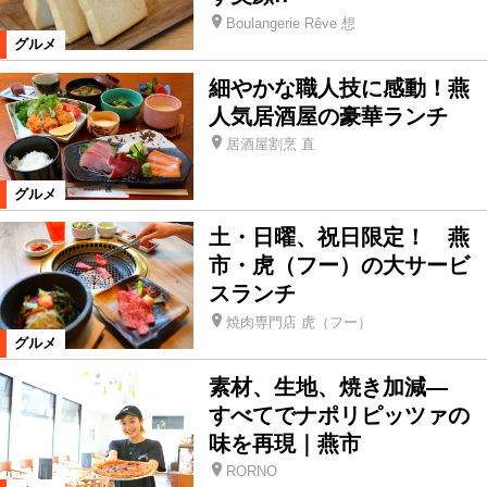
Boulangerie Rêve 想
グルメ
細やかな職人技に感動！燕
人気居酒屋の豪華ランチ
居酒屋割烹 直
グルメ
土・日曜、祝日限定！ 燕
市・虎（フー）の大サービ
スランチ
焼肉専門店 虎（フー）
グルメ
素材、生地、焼き加減―
すべてでナポリピッツァの
味を再現｜燕市
RORNO