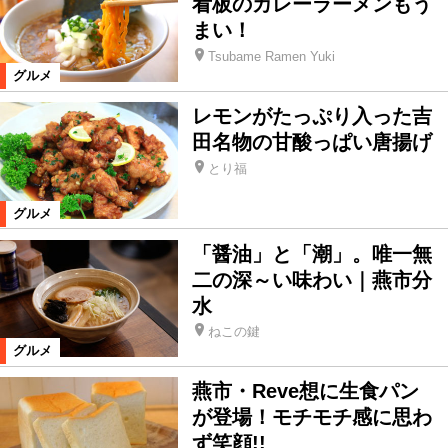
看板のカレーラーメンもう
まい！
Tsubame Ramen Yuki
グルメ
レモンがたっぷり入った吉
田名物の甘酸っぱい唐揚げ
とり福
グルメ
「醤油」と「潮」。唯一無
二の深～い味わい｜燕市分
水
ねこの鍵
グルメ
燕市・Reve想に生食パン
が登場！モチモチ感に思わ
ず笑顔!!