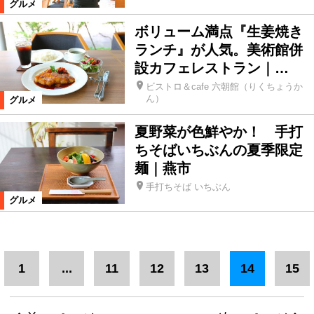
グルメ
ボリューム満点『生姜焼き
ランチ』が人気。美術館併
設カフェレストラン｜…
ビストロ＆cafe 六朝館（りくちょうか
ん）
グルメ
夏野菜が色鮮やか！ 手打
ちそばいちぶんの夏季限定
麺｜燕市
手打ちそば いちぶん
グルメ
1
...
11
12
13
14
15