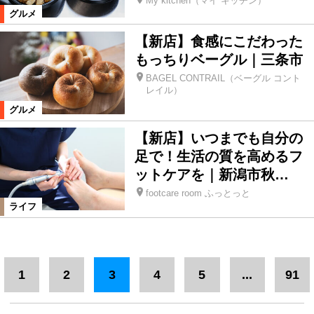
My kitchen（マイ キッチン）
グルメ
【新店】食感にこだわった
もっちりベーグル｜三条市
BAGEL CONTRAIL（ベーグル コント
レイル）
グルメ
【新店】いつまでも自分の
足で！生活の質を高めるフ
ットケアを｜新潟市秋…
footcare room ふっとっと
ライフ
1
2
3
4
5
...
91