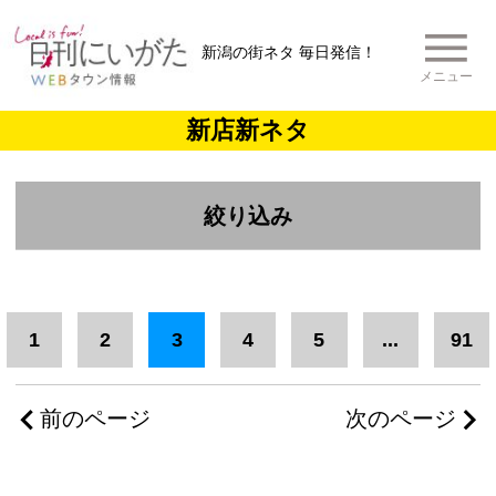
新潟の街ネタ 毎日発信！
メニュー
新店新ネタ
絞り込み
エリア
新潟市中央区
新潟市北・東区
1
2
3
4
5
...
91
下越
新潟市
三条市
加茂市
前のページ
次のページ
新潟市江南・秋葉・南区
中越