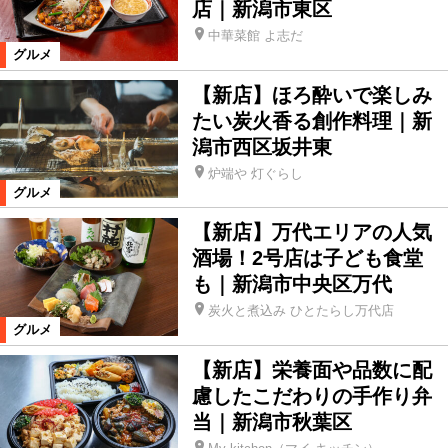
店｜新潟市東区
中華菜館 よ志だ
グルメ
【新店】ほろ酔いで楽しみ
たい炭火香る創作料理｜新
潟市西区坂井東
炉端や 灯ぐらし
グルメ
【新店】万代エリアの人気
酒場！2号店は子ども食堂
も｜新潟市中央区万代
炭火と煮込み ひとたらし万代店
グルメ
【新店】栄養面や品数に配
慮したこだわりの手作り弁
当｜新潟市秋葉区