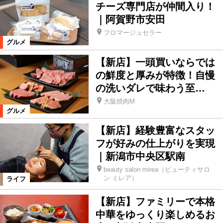
編集部連載
本誌関連ネタ
チーズ専門店が仲間入り！
｜阿賀野市安田
フロマージュセラー
その他
イベント
グルメ
【新店】一頭買いならでは
エンタテインメント
イベント
の鮮度と厚みが特徴！自慢
の洗いダレで味わう至…
大阪焼肉M
絞り込む
グルメ
【新店】経験豊富なスタッ
フが好みの仕上がりを実現
｜新潟市中央区駅南
beauty salon mirea（ビューティサロ
ン ミレア）
ライフ
【新店】ファミリーで本格
中華をゆっくり楽しめるお