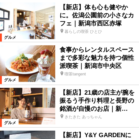
てみやげ
おでかけ
【新店】体も心も健やか
に。佐潟公園前の小さなカ
フェ｜新潟市西区赤塚
おでかけスポット
温泉
暮らしの喫茶 ひとひ
グルメ
季節ネタ
市町村おでかけTOPICS
食事からレンタルスペース
まで多彩な魅力を持つ個性
ライフ
住宅
車
子育て
派喫茶｜新潟市中央区
喫茶tangent
グルメ
ショッピング
生活便利情報
【新店】21歳の店主が腕を
振るう手作り料理と長野の
新潟ブランド
マネー
銘酒が自慢のお店｜新…
きたきた あっちゃん
スペシャル
話題、ニュース
グルメ
【新店】Y&Y GARDENに