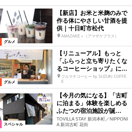
【新店】お米と米麹のみで
新発田市
新潟市西・西蒲区
作る体にやさしい甘酒を提
供｜十日町市松代
阿賀野市
燕市
上越
五泉市
AMAZAKE＋（アマザケプラス）
グルメ
阿賀町
聖籠町
弥彦村
【リニューアル】もっと
「ふらっと立ち寄りたくな
るコーヒーショップ」に…
胎内市
佐渡
新潟県外
フルマチコーヒー by SUZUKI COFFE
E
グルメ
田上町
【今月の気になる】「古町
に泊まる」体験を楽しめる
カテゴリ
ふたつの宿泊施設が誕…
グルメ
グルメ
新店
TOVILLA STAY 新潟本町／NIPPONI
A 新潟古町 花街
スペシャル