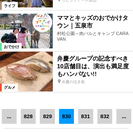
リビングアーチ原山
ライフ
ママとキッズのおでかけタ
ウン｜五泉市
村松公園～肉バルとキャンプ CARA
VAN
おでかけ
弁慶グループの記念すべき
10店舗目は、演出も満足度
もハンパない!!
弁慶の泣き処
グルメ
...
828
829
830
831
832
...