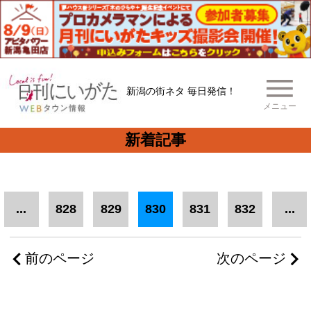
新潟の街ネタ 毎日発信！
メニュー
新着記事
...
828
829
830
831
832
...
前のページ
次のページ