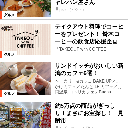
ャレパン屋さん
picto（ピクト）
グルメ
テイクアウト料理でコーヒ
ーをプレゼント！ 鈴木コ
ーヒーの飲食店応援企画
「TAKEOUT with COFFEE」
グルメ
サンドイッチがおいしい新
潟のカフェ6選！
ベーカリー&カフェ BAKE UP／こ
かげカフェ／たんと 1F カフェ／月
岡温泉 コトリカフェ／Buena...
グルメ
約5万点の商品がぎっし
り！まさにお宝探し！｜見
附市