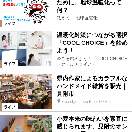
ために。地球温暖化って
何？
教えて！ 地球温暖化
ライフ
温暖化対策につながる選択
「COOL CHOICE」を始め
よう！
今こそ始めよう！「COOL CHOICE
（クールチョイス）」
ライフ
県内作家によるカラフルな
ハンドメイド雑貨を販売｜
見附市
Free style shop Pine（パイン）
ライフ
小麦本来の味わいを素直に
感じられます。見附のオシ