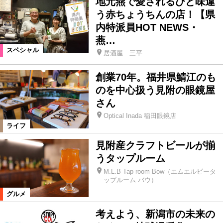
地元燕で愛されるひと味違
う赤ちょうちんの店！【県
内特派員HOT NEWS・
燕…
スペシャル
居酒屋 三平
創業70年。福井県鯖江のも
のを中心扱う見附の眼鏡屋
さん
Optical Inada 稲田眼鏡店
ライフ
見附産クラフトビールが揃
うタップルーム
M.L.B Tap room Bow（エムエルビータ
ップルーム バウ）
グルメ
考えよう、新潟市の未来の