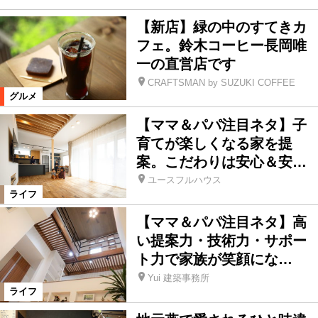
【新店】緑の中のすてきカ
フェ。鈴木コーヒー長岡唯
一の直営店です
CRAFTSMAN by SUZUKI COFFEE
グルメ
【ママ＆パパ注目ネタ】子
育てが楽しくなる家を提
案。こだわりは安心＆安…
ユースフルハウス
ライフ
【ママ＆パパ注目ネタ】高
い提案力・技術力・サポー
ト力で家族が笑顔にな…
Yui 建築事務所
ライフ