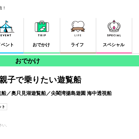
信！
イベント
おでかけ
ライフ
スペシャル
おでかけ
親子で乗りたい遊覧船
船／奥只見湖遊覧船／尖閣湾揚島遊園 海中透視船
ット
さい。