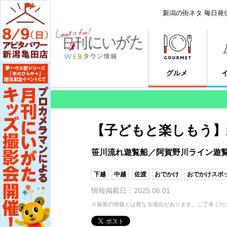
新潟の街ネタ 毎日発
グルメ
【子どもと楽しもう】
笹川流れ遊覧船／阿賀野川ライン遊覧
下越
中越
佐渡
おでかけ
おでかけスポ
情報掲載日：2025.06.01
※最新の情報とは異なる場合があります。ご了承くだ