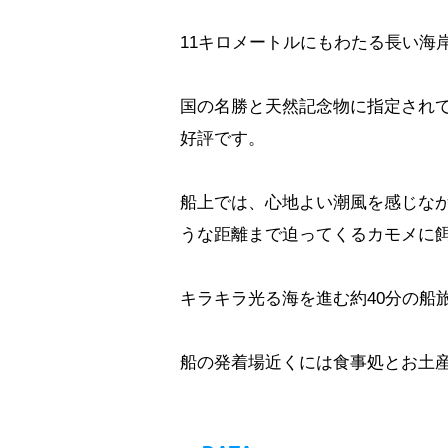
11キロメートルにもわたる長い海
国の名勝と天然記念物に指定され
好評です。
船上では、心地よい潮風を感じな
うな距離まで迫ってくるカモメに
キラキラ光る海を進む約40分の船
船の発着場近くには食事処とお土