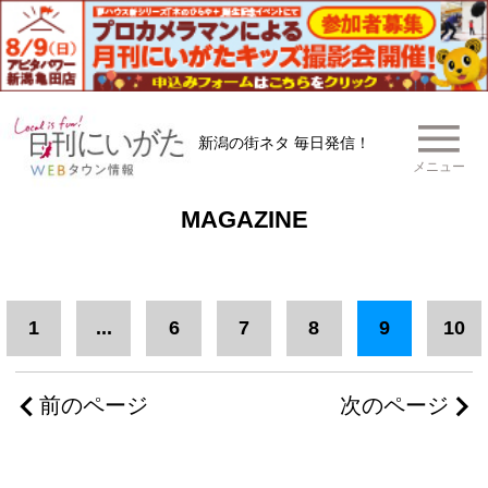
新潟の街ネタ 毎日発信！
メニュー
MAGAZINE
1
...
6
7
8
9
10
前のページ
次のページ