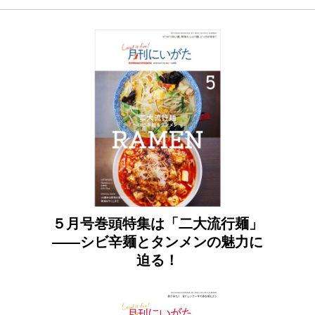
５月号巻頭特集は「二大流行麺」
――シビ辛麺とタンメンの魅力に
迫る！