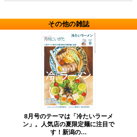
その他の雑誌
ガイ
8月号のテーマは「冷たいラーメ
7
番新
ン」。人気店の夏限定麺に注目で
こ
す！新潟の…