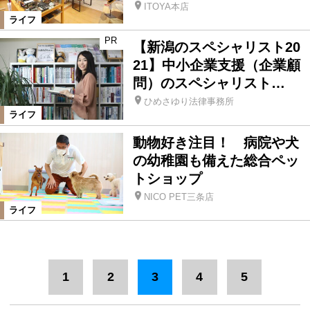
ITOYA本店
ライフ
PR
【新潟のスペシャリスト20
21】中小企業支援（企業顧
問）のスペシャリスト…
ひめさゆり法律事務所
ライフ
動物好き注目！ 病院や犬
の幼稚園も備えた総合ペッ
トショップ
NICO PET三条店
ライフ
1
2
3
4
5