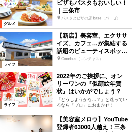
ピザもパスタもおいしい！
｜三条市
パスタとピザの店 base（バーゼ）
グルメ
【新店】美容室、エクササ
イズ、カフェ…が集結する
話題のビューティスポッ…
Conchus（コンチャス）
ライフ
2022年のご挨拶に、オン
リーワンの『似顔絵年賀
状』はいかがでしょう？
「どうしようかな…？」と迷ってい
るなら「プロ」におまかせ！
ライフ
【美容室メロウ】YouTube
登録者63000人越え！三条