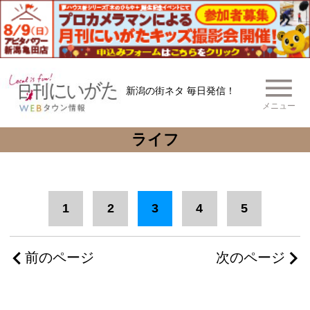
新潟の街ネタ 毎日発信！
メニュー
ライフ
1
2
3
4
5
前のページ
次のページ