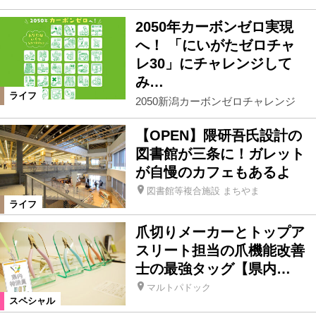
2050年カーボンゼロ実現
へ！ 「にいがたゼロチャ
レ30」にチャレンジして
み…
ライフ
2050新潟カーボンゼロチャレンジ
【OPEN】隈研吾氏設計の
図書館が三条に！ガレット
が自慢のカフェもあるよ
図書館等複合施設 まちやま
ライフ
爪切りメーカーとトップア
スリート担当の爪機能改善
士の最強タッグ【県内…
マルトパドック
スペシャル