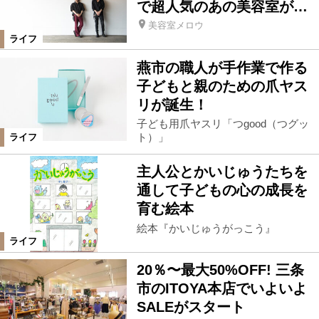
で超人気のあの美容室が…
美容室メロウ
ライフ
燕市の職人が手作業で作る
子どもと親のための爪ヤス
リが誕生！
子ども用爪ヤスリ「つgood（つグッ
ト）」
ライフ
主人公とかいじゅうたちを
通して子どもの心の成長を
育む絵本
絵本『かいじゅうがっこう』
ライフ
20％〜最大50%OFF! 三条
市のITOYA本店でいよいよ
SALEがスタート