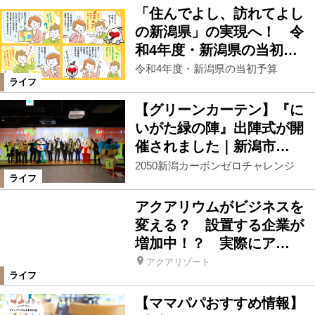
「住んでよし、訪れてよし
の新潟県」の実現へ！ 令
和4年度・新潟県の当初…
令和4年度・新潟県の当初予算
ライフ
【グリーンカーテン】『に
いがた緑の陣』出陣式が開
催されました｜新潟市…
2050新潟カーボンゼロチャレンジ
ライフ
アクアリウムがビジネスを
変える？ 設置する企業が
増加中！？ 実際にア…
アクアリゾート
ライフ
【ママパパおすすめ情報】