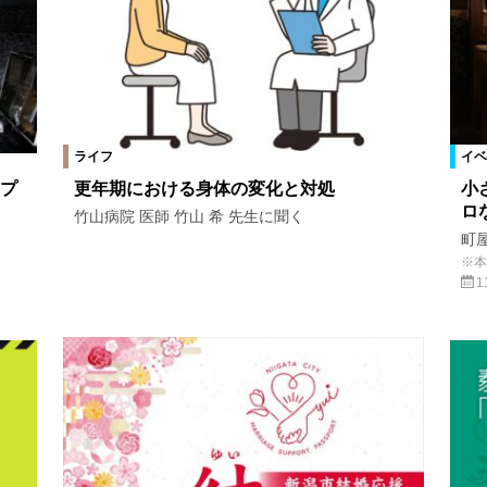
ライフ
イベ
プ
更年期における身体の変化と対処
小
ロ
竹山病院 医師 竹山 希 先生に聞く
町
※本
1