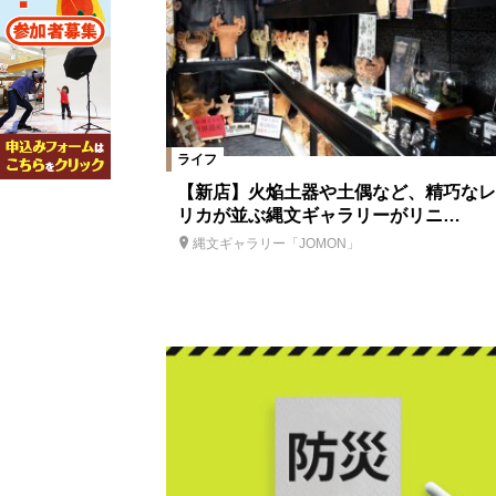
ライフ
【新店】火焔土器や土偶など、精巧なレ
リカが並ぶ縄文ギャラリーがリニ…
縄文ギャラリー「JOMON」