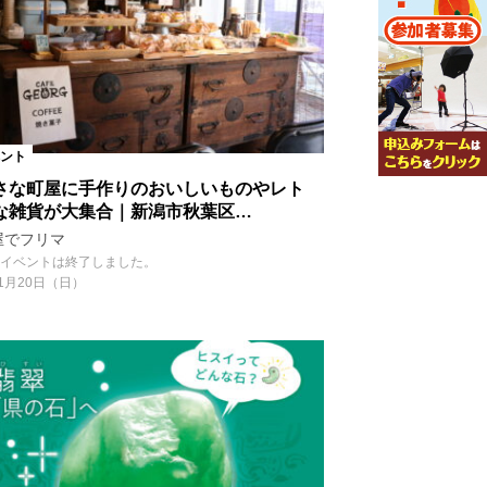
ント
さな町屋に手作りのおいしいものやレト
な雑貨が大集合｜新潟市秋葉区…
屋でフリマ
イベントは終了しました。
1月20日（日）