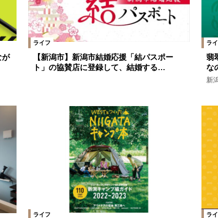
ライフ
ライ
なが
【新潟市】新潟市結婚応援「結パスポー
翡
ト」の協賛店に登録して、結婚する…
な
新
ライフ
ライ