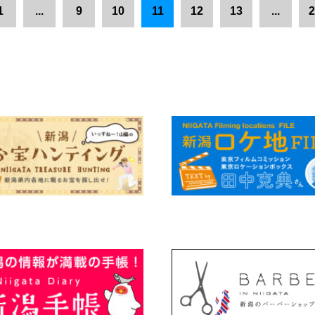
1
...
9
10
11
12
13
...
2