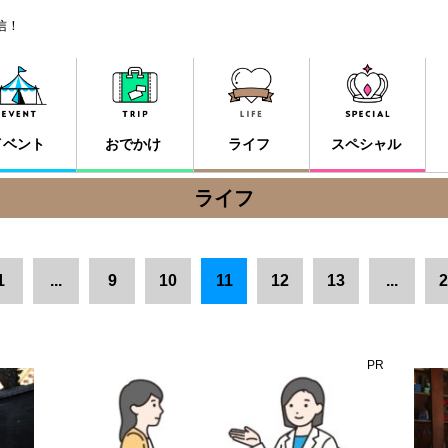
信！
イベント
おでかけ
ライフ
スペシャル
ライフ
1
...
9
10
11
12
13
...
2
PR