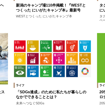
ヘ
新潟のキャンプ場110件掲載！『WESTと
タ
つくった にいがたキャンプ本』最新号
に
WESTとつくった にいがたキャンプ本
タ
ペ
ライフ
ライ
たス
「SDGs達成」のために私たちが暮らしの
2
なかでできることとは？
ロ
未来へつなぐSDGs
2