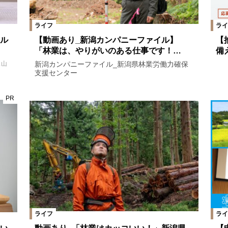
ライフ
ライ
ル
【動画あり_新潟カンパニーファイル】
【
「林業は、やりがいのある仕事です！…
備
新潟カンパニーファイル_新潟県林業労働力確保
ス山
支援センター
PR
ライフ
ライ