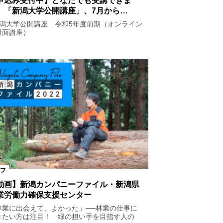
申込み受付中】どなたでも受講できま
。「新潟大学公開講座」、7月から…
新潟大学公開講座 令和5年度前期（オンライン
対面講座）
フ
動画】新潟カンパニーファイル・新潟県
業労働力確保支援センター
林業に出会えて、よかった」──林業の仕事に
きたい方は注目！ 緑の担い手を目指す人の