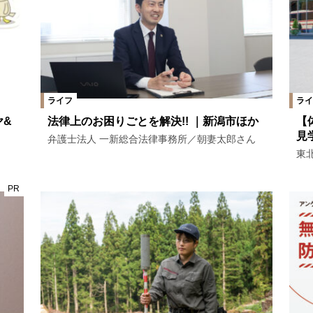
ライフ
ライ
ヤ&
法律上のお困りごとを解決!! ｜新潟市ほか
【
見
弁護士法人 一新総合法律事務所／朝妻太郎さん
東
PR