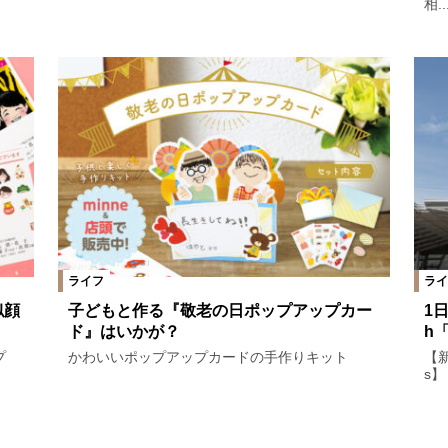
相..
ライフ
ライ
似顔
子どもと作る『敬老の日ポップアップカー
1
ド』はいかが？
h
プ
かわいいポップアップカードの手作りキット
【
s】