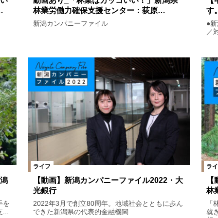
い
動画あり_「林業はカッコいい！」新潟県
【
…
林業労働力確保支援センター：荻原…
す
新潟カンパニーファイル
●
／
ライフ
ライ
潟
【動画】新潟カンパニーファイル2022・大
【
光銀行
林
手を
2022年3月で創立80周年。地域社会とともに歩ん
「
..
できた新潟県の代表的金融機関
就