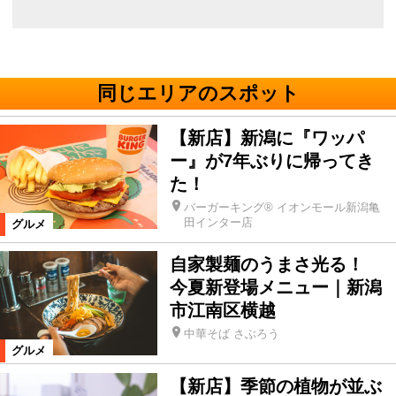
同じエリアのスポット
【新店】新潟に『ワッパ
ー』が7年ぶりに帰ってき
た！
バーガーキング® イオンモール新潟亀
田インター店
グルメ
自家製麺のうまさ光る！
今夏新登場メニュー｜新潟
市江南区横越
中華そば さぶろう
グルメ
【新店】季節の植物が並ぶ