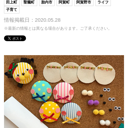
田上町
聖籠町
胎内市
阿賀町
阿賀野市
ライフ
子育て
情報掲載日：2020.05.28
※最新の情報とは異なる場合があります。ご了承ください。