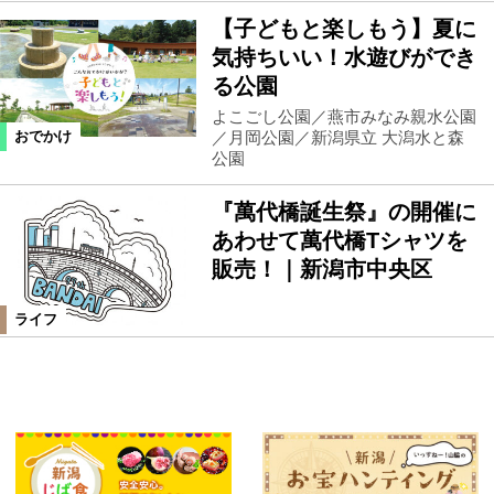
【子どもと楽しもう】夏に
気持ちいい！水遊びができ
る公園
よこごし公園／燕市みなみ親水公園
／月岡公園／新潟県立 大潟水と森
おでかけ
公園
『萬代橋誕生祭』の開催に
あわせて萬代橋Tシャツを
販売！｜新潟市中央区
ライフ