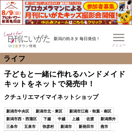
新潟の街ネタ 毎日発信！
メニュー
ライフ
子どもと一緒に作れるハンドメイド
キットをネットで発売中！
クチュリエマイマイネットショップ
新潟市中央区
新潟市北・東区
新潟市江南・秋葉・南区
新潟市西・西蒲区
下越
中越
上越
佐渡
新潟県外
三条市
五泉市
弥彦村
新潟市
新発田市
燕市