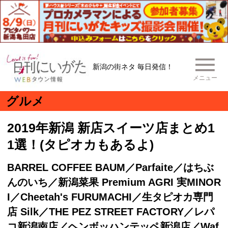
新潟の街ネタ 毎日発信！
メニュー
グルメ
2019年新潟 新店スイーツ店まとめ1
1選！(タピオカもあるよ)
BARREL COFFEE BAUM／Parfaite／はちぶ
んのいち／新潟菜果 Premium AGRI 実MINOR
I／Cheetah's FURUMACHI／生タピオカ専門
店 Silk／THE PEZ STREET FACTORY／レパ
コ新潟南店／ヘンボッハンテッペ新潟店／Waf