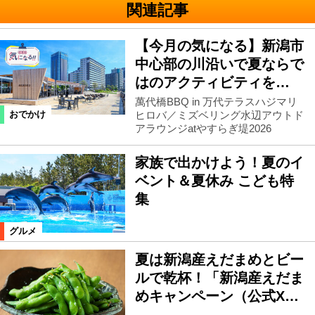
関連記事
【今月の気になる】新潟市
中心部の川沿いで夏ならで
はのアクティビティを…
萬代橋BBQ in 万代テラスハジマリ
ヒロバ／ミズベリング水辺アウトド
おでかけ
アラウンジatやすらぎ堤2026
家族で出かけよう！夏のイ
ベント＆夏休み こども特
集
グルメ
夏は新潟産えだまめとビー
ルで乾杯！「新潟産えだま
めキャンペーン（公式X…