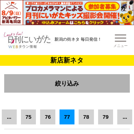
新潟の街ネタ 毎日発信！
メニュー
新店新ネタ
絞り込み
エリア
下越
三条市
新潟市中央区
...
75
76
77
78
79
...