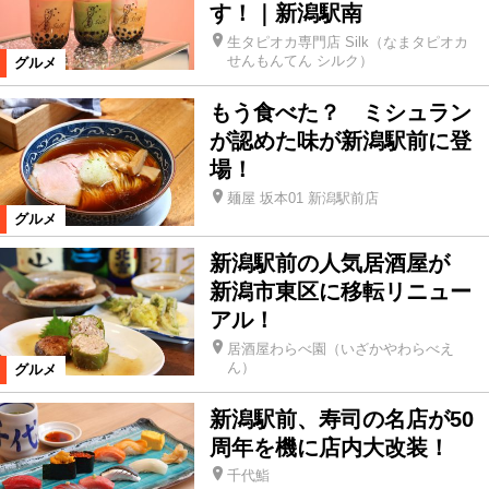
す！｜新潟駅南
グルメ
グルメ
新店
生タピオカ専門店 Silk（なまタピオカ
せんもんてん シルク）
グルメ
てみやげ
おでかけ
もう食べた？ ミシュラン
が認めた味が新潟駅前に登
場！
おでかけスポット
温泉
麺屋 坂本01 新潟駅前店
グルメ
季節ネタ
市町村おでかけTOPICS
新潟駅前の人気居酒屋が
新潟市東区に移転リニュー
ライフ
住宅
車
子育て
アル！
居酒屋わらべ園（いざかやわらべえ
ん）
グルメ
ショッピング
生活便利情報
新潟駅前、寿司の名店が50
周年を機に店内大改装！
新潟ブランド
マネー
千代鮨