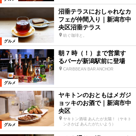
沼垂テラスにおしゃれなカ
フェが仲間入り｜新潟市中
央区沼垂テラス
紡ぐ珈琲と。
グルメ
朝 7 時（！）まで営業す
るバーが新潟駅前に登場
CARIBBEAN BAR ANCHOR
グルメ
ヤキトンのおともはメガジ
ョッキのお酒で｜新潟市中
央区
ヤキトン酒場 あんたが太陽！（ヤキト
ンさかば あんたがたいよう）
グルメ