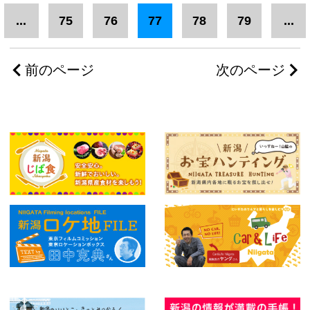
...
75
76
77
78
79
...
前のページ
次のページ