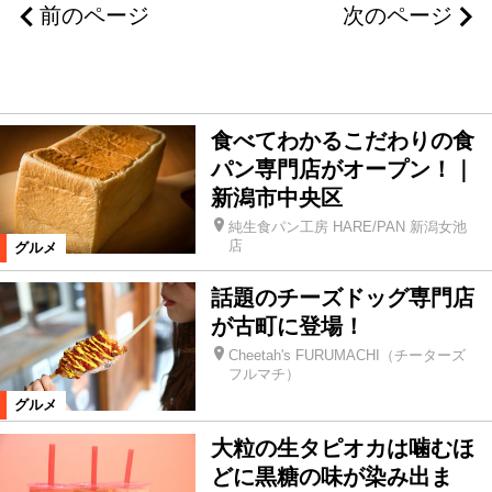
加茂市
新潟市江南・秋葉・南区
前のページ
次のページ
中越
新発田市
食べてわかるこだわりの食
新潟市西・西蒲区
新潟市
パン専門店がオープン！｜
新潟市中央区
新潟市北・東区
阿賀野市
燕市
純生食パン工房 HARE/PAN 新潟女池
店
グルメ
上越
五泉市
阿賀町
聖籠町
話題のチーズドッグ専門店
が古町に登場！
弥彦村
胎内市
佐渡
Cheetah's FURUMACHI（チーターズ
フルマチ）
グルメ
新潟県外
田上町
大粒の生タピオカは噛むほ
どに黒糖の味が染み出ま
カテゴリ