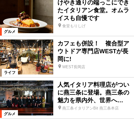
けやき通りの端っこにでき
たイタリアン食堂。オムラ
イスも自慢です
食堂もりしげ
グルメ
カフェも併設！ 複合型ア
ウトドア専門店WESTが長
岡に!
WEST長岡店
ライフ
人気イタリア料理店がつい
に燕三条に登場。燕三条の
魅力を県内外、世界へ…
燕三条イタリアンBit 燕三条本店
グルメ