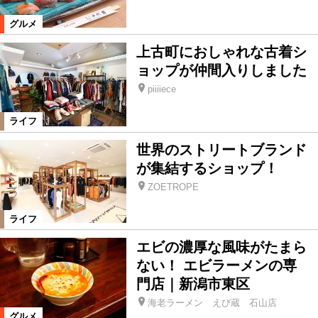
スペシャル
話題、ニュース
グルメ
上古町におしゃれな古着シ
編集部連載
本誌関連ネタ
ョップが仲間入りしました
piiiiece
その他
イベント
ライフ
世界のストリートブランド
エンタテインメント
イベント
が集結するショップ！
ZOETROPE
絞り込む
ライフ
エビの濃厚な風味がたまら
ない！ エビラーメンの専
門店｜新潟市東区
海老ラーメン えび蔵 石山店
グルメ