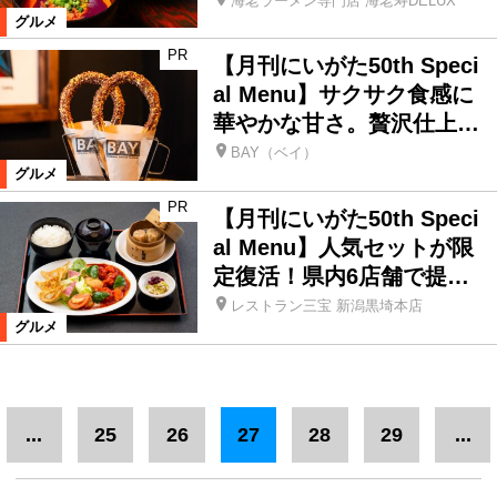
海老ラーメン専門店 海老寿DELUX
グルメ
PR
【月刊にいがた50th Speci
al Menu】サクサク食感に
華やかな甘さ。贅沢仕上…
BAY（ベイ）
グルメ
PR
【月刊にいがた50th Speci
al Menu】人気セットが限
定復活！県内6店舗で提…
レストラン三宝 新潟黒埼本店
グルメ
...
25
26
27
28
29
...