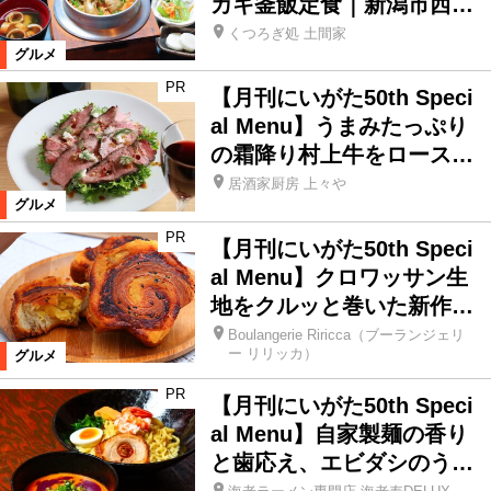
カキ釜飯定食｜新潟市西…
くつろぎ処 土間家
グルメ
PR
【月刊にいがた50th Speci
al Menu】うまみたっぷり
の霜降り村上牛をロース…
居酒家厨房 上々や
グルメ
PR
【月刊にいがた50th Speci
al Menu】クロワッサン生
地をクルッと巻いた新作…
Boulangerie Riricca（ブーランジェリ
ー リリッカ）
グルメ
PR
【月刊にいがた50th Speci
al Menu】自家製麺の香り
と歯応え、エビダシのう…