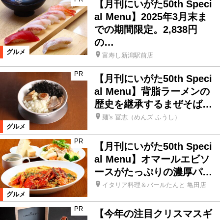
【月刊にいがた50th Speci
グルメ
グルメ
新店
al Menu】2025年3月末ま
での期間限定。2,838円
てみやげ
ライフ
住宅
車
の…
グルメ
富寿し新潟駅前店
子育て
ショッピング
PR
【月刊にいがた50th Speci
al Menu】背脂ラーメンの
生活便利情報
新潟ブランド
歴史を継承するまぜそば…
麺's 冨志（めんズ ふうし）
グルメ
マネー
イベント
PR
【月刊にいがた50th Speci
al Menu】オマールエビソ
エンタテインメント
イベント
ースがたっぷりの濃厚パ…
イタリア料理＆バールたんと 亀田店
市町村イベント
おでかけ
グルメ
PR
【今年の注目クリスマスギ