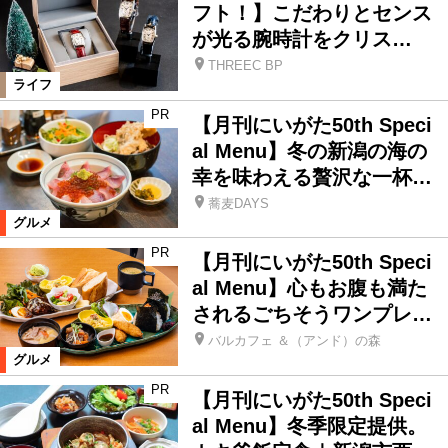
おでかけスポット
温泉
フト！】こだわりとセンス
が光る腕時計をクリス…
THREEC BP
季節ネタ
市町村おでかけTOPICS
ライフ
PR
【月刊にいがた50th Speci
スペシャル
話題、ニュース
al Menu】冬の新潟の海の
幸を味わえる贅沢な一杯…
編集部連載
本誌関連ネタ
蕎麦DAYS
グルメ
PR
【月刊にいがた50th Speci
その他
al Menu】心もお腹も満た
されるごちそうワンプレ…
絞り込む
バルカフェ ＆（アンド）の森
グルメ
PR
【月刊にいがた50th Speci
al Menu】冬季限定提供。