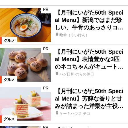
PR
【月刊にいがた50th Speci
新潟市西・西蒲区
三条市
al Menu】新潟ではまだ珍
しい、牛骨のあっさりコ…
新発田市
下越
新潟市
喰拳（くいけん）
グルメ
弥彦村
上越
佐渡
加茂市
PR
【月刊にいがた50th Speci
al Menu】表情豊かな3匹
のネコちゃんがキュート…
五泉市
燕市
田上町
聖籠町
パン日和 のらの休日
グルメ
胎内市
阿賀町
阿賀野市
PR
【月刊にいがた50th Speci
al Menu】芳醇な香りと甘
新潟県外
みが詰まった洋梨が主役…
ケーキハウス チコ
カテゴリ
グルメ
PR