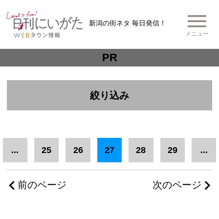
新潟の街ネタ 毎日発信！
メニュー
PR
絞り込み
エリア
中越
新潟市中央区
...
25
26
27
28
29
...
新潟市北・東区
前のページ
次のページ
新潟市江南・秋葉・南区