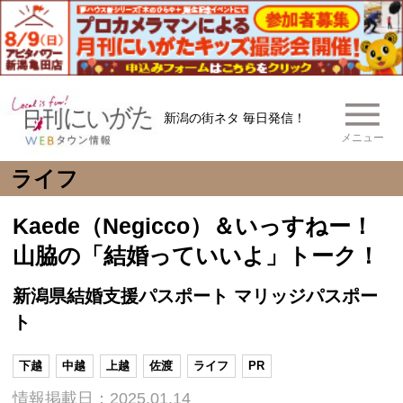
新潟の街ネタ 毎日発信！
メニュー
ライフ
Kaede（Negicco）＆いっすねー！
山脇の「結婚っていいよ」トーク！
新潟県結婚支援パスポート マリッジパスポー
ト
下越
中越
上越
佐渡
ライフ
PR
情報掲載日：2025.01.14