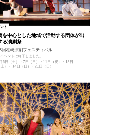
ント
崎を中心とした地域で活動する団体が出
する演劇祭
26回柏崎演劇フェスティバル
イベントは終了しました。
2月6日（土）・7日（日）・11日（祝）・13日
（土）・ 14日（日）・21日（日）