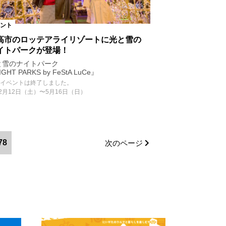
ント
高市のロッテアライリゾートに光と雪の
イトパークが登場！
と雪のナイトパーク
IGHT PARKS by FeStA LuCe』
イベントは終了しました。
2月12日（土）〜5月16日（日）
78
次のページ