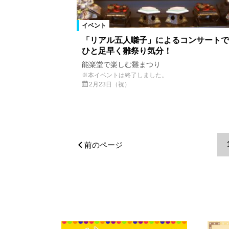
イベント
「リアル五人囃子」によるコンサートで
ひと足早く雛祭り気分！
能楽堂で楽しむ雛まつり
※本イベントは終了しました。
2月23日（祝）
前のページ