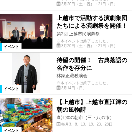
3月20日（土・祝）・21日（日）
上越市で活動する演劇集団
たちによる演劇祭を開催！
第2回 上越市民演劇祭
※本イベントは終了しました。
3月20日（土・祝）・21日（日）
イベント
待望の開催！ 古典落語の
名作を存分に
林家正蔵独演会
※本イベントは終了しました。
3月14日（日）
イベント
【上越市】上越市直江津の
朝の風物詩
直江津の朝市（三・八の市）
毎月3、8、13、18、23、28日
イベント