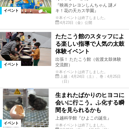
『映画クレヨンしんちゃん 謎メ
キ！花の天カス学園』
イベント
※本イベントは終了しました。
4月23日（金）公開
たたこう館のスタッフによ
る楽しい指導で人気の太鼓
体験イベント
出張！ たたこう館（佐渡太鼓体験
交流館）
イベント
※本イベントは終了しました。
上越：4月24日（土）、巻：4月25日
（日）
生まれたばかりのヒヨコに
会いに行こう。ふ化する瞬
間を見られるかも
上越科学館『ひよこの誕生』
イベント
※本イベントは終了しました。