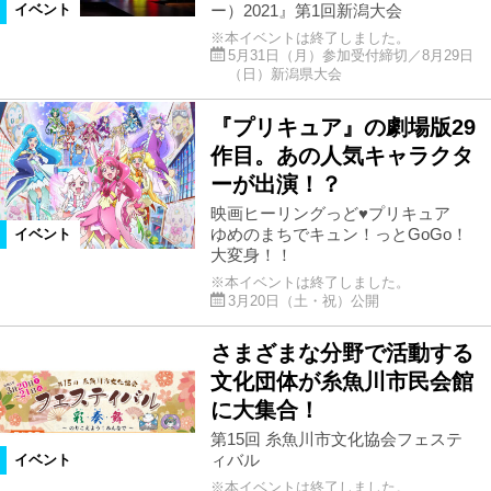
ー）2021』第1回新潟大会
イベント
※本イベントは終了しました。
5月31日（月）参加受付締切／8月29日
（日）新潟県大会
『プリキュア』の劇場版29
作目。あの人気キャラクタ
ーが出演！？
映画ヒーリングっど♥プリキュア
ゆめのまちでキュン！っとGoGo！
イベント
大変身！！
※本イベントは終了しました。
3月20日（土・祝）公開
さまざまな分野で活動する
文化団体が糸魚川市民会館
に大集合！
第15回 糸魚川市文化協会フェステ
ィバル
イベント
※本イベントは終了しました。