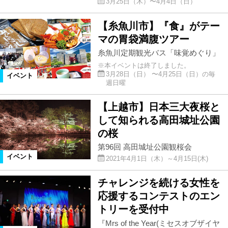
3月25日（木）〜4月4日（日）
【糸魚川市】『食』がテー
マの胃袋満腹ツアー
糸魚川定期観光バス「味覚めぐり」
※本イベントは終了しました。
3月28日（日） 〜4月25日（日）の毎
イベント
週日曜
【上越市】日本三大夜桜と
して知られる高田城址公園
の桜
第96回 高田城址公園観桜会
イベント
2021年4月1日（木）～4月15日(木)
チャレンジを続ける女性を
応援するコンテストのエン
トリーを受付中
『Mrs of the Year(ミセスオブザイヤ