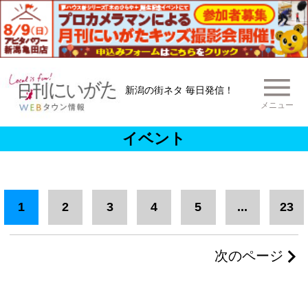
新潟の街ネタ 毎日発信！
メニュー
イベント
1
2
3
4
5
...
23
次のページ