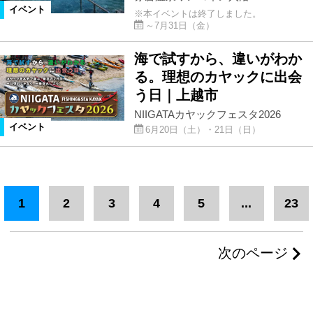
イベント
※本イベントは終了しました。
～7月31日（金）
海で試すから、違いがわか
る。理想のカヤックに出会
う日｜上越市
NIIGATAカヤックフェスタ2026
イベント
6月20日（土）・21日（日）
1
2
3
4
5
...
23
次のページ