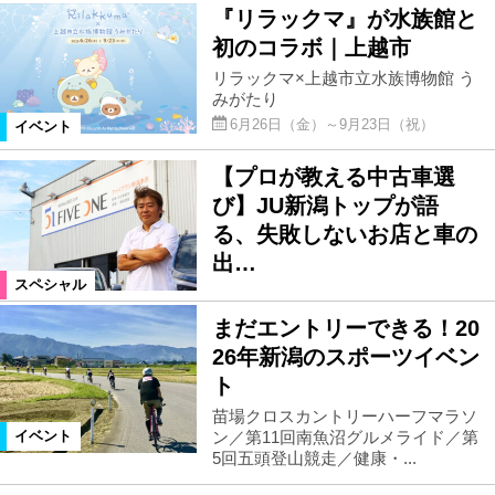
『リラックマ』が水族館と
初のコラボ｜上越市
リラックマ×上越市立水族博物館 う
みがたり
6月26日（金）～9月23日（祝）
イベント
【プロが教える中古車選
び】JU新潟トップが語
る、失敗しないお店と車の
出…
スペシャル
まだエントリーできる！20
26年新潟のスポーツイベン
ト
苗場クロスカントリーハーフマラソ
ン／第11回南魚沼グルメライド／第
イベント
5回五頭登山競走／健康・...