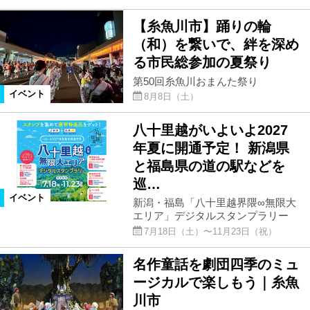
【糸魚川市】踊りの輪
（和）を繋いで、絆を深め
る市⺠総参加の夏祭り
第50回糸魚川おまんた祭り
イベント
8月8日（土）
八十里越がいよいよ2027
年夏に開通予定！ 新潟県
と福島県の道の駅などを
巡…
イベント
新潟・福島「八十里越界隈∞無限大
エリア」デジタルスタンプラリー
7月18日（土）〜11月23日（祝）
名作童話を劇団四季のミュ
ージカルで楽しもう｜糸魚
川市