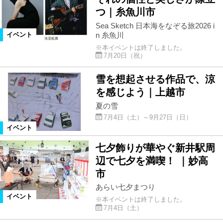
つ｜糸魚川市
Sea Sketch 日本海をなぞる旅2026 i
n 糸魚川
イベント
※本イベントは終了しました。
7月20日（祝）
雪を想起させる作品で、涼
を感じよう｜上越市
夏の雪
7月4日（土）～9月27日（日）
イベント
七夕飾りが華やぐ新井駅周
辺で七夕を満喫！ ｜妙高
市
あらい七夕まつり
イベント
※本イベントは終了しました。
7月4日（土）