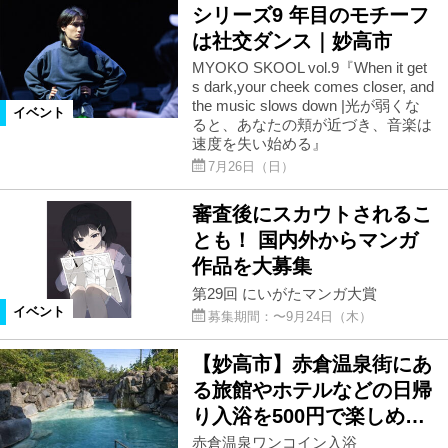
シリーズ9 年目のモチーフ
は社交ダンス｜妙高市
MYOKO SKOOL vol.9『When it get
s dark,your cheek comes closer, and
the music slows down |光が弱くな
イベント
ると、あなたの頬が近づき、音楽は
速度を失い始める』
7月26日（日）
審査後にスカウトされるこ
とも！ 国内外からマンガ
作品を大募集
第29回 にいがたマンガ大賞
イベント
募集期間：〜9月24日（木）
【妙高市】赤倉温泉街にあ
る旅館やホテルなどの日帰
り入浴を500円で楽しめ…
赤倉温泉ワンコイン入浴