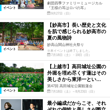
劇団四季ファミリーミュージカル
『王様の耳はロバの耳』
イベント
9月27日（日）
【妙高市】長い歴史と文化
を肌で感じられる妙高市の
夏の風物詩
妙高山関山神社火祭り
イベント
※本イベントは終了しました。
7月18日（土）・19日（日）
【上越市】高田城址公園の
外堀を埋め尽くす蓮はその
美しさから東洋一とい…
第47回 高田城址公園観蓮会
イベント
7月18日（土）～8月23日（日）
最小編成だからこそ、それ
ぞれの個性と美しさが際立