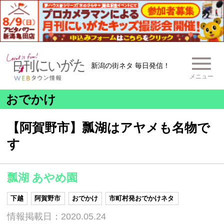
新潟の街ネタ 毎日発信！
メニュー
おでかけ
【阿賀野市】瓢湖はアヤメも名物で
す
瓢湖 あやめ園
下越
阿賀野市
おでかけ
市町村発おでかけネタ
情報掲載日：2020.05.24