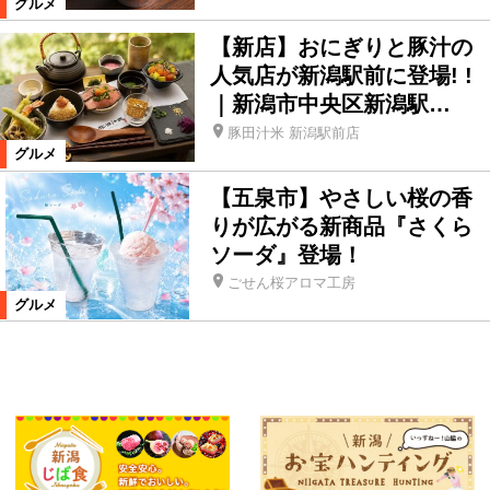
グルメ
【新店】おにぎりと豚汁の
人気店が新潟駅前に登場! !
｜新潟市中央区新潟駅…
豚田汁米 新潟駅前店
グルメ
【五泉市】やさしい桜の香
りが広がる新商品『さくら
ソーダ』登場！
ごせん桜アロマ工房
グルメ