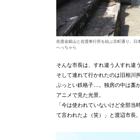
佐渡金銀山と佐渡奉行所を結ぶ京町通り。日
へっちゃら
そんな市長は、すれ違う人すれ違
そして連れて行かれたのは旧相川
ぶっとい鉄格子…。独房の中は藁
アニメで見た光景。
「今は使われていないけど全部当
て言われたよ（笑）」と渡辺市長