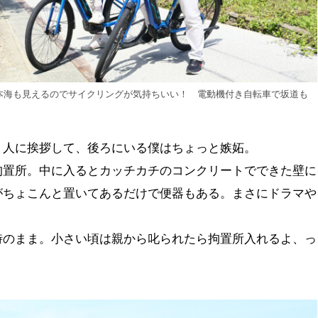
本海も見えるのでサイクリングが気持ちいい！ 電動機付き自転車で坂道も
う人に挨拶して、後ろにいる僕はちょっと嫉妬。
拘置所。中に入るとカッチカチのコンクリートでできた壁に
がちょこんと置いてあるだけで便器もある。まさにドラマや
時のまま。小さい頃は親から叱られたら拘置所入れるよ、っ
。