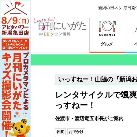
新潟の街ネタ 毎日発
グルメ
いっすねー！山脇の『新潟
レンタサイクルで颯爽
っすねー！
佐渡市・渡辺竜五市長がご案内
佐渡
おでかけ