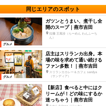
同じエリアのスポット
ガツンとうまい、煮干し全
開のスープ｜燕市吉田
拉麺 王風珍（らーめん わんふーち
ん）
グルメ
店主はスリランカ出身。本
場の味を求めて通い続ける
ファン多数！｜燕市吉田
スリランカカレー＆カフェ sandya
（サンディア）
グルメ
【新店】食べると中にはク
リームが！どの味にするか
迷っちゃう｜燕市吉田
おかしなjicca（ジッカ）