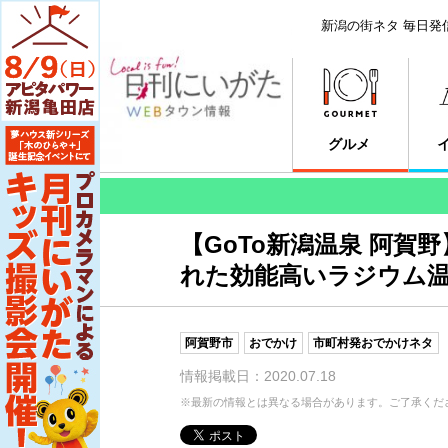
新潟の街ネタ 毎日発
グルメ
【GoTo新潟温泉 阿
れた効能高いラジウム
阿賀野市
おでかけ
市町村発おでかけネタ
情報掲載日：2020.07.18
※最新の情報とは異なる場合があります。ご了承くだ