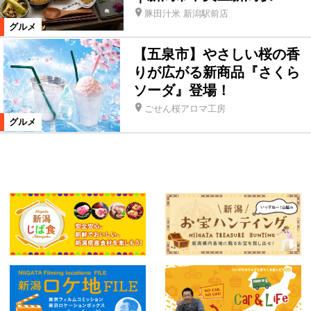
豚田汁米 新潟駅前店
グルメ
【五泉市】やさしい桜の香
りが広がる新商品『さくら
ソーダ』登場！
ごせん桜アロマ工房
グルメ