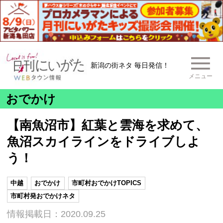
新潟の街ネタ 毎日発信！
メニュー
おでかけ
【南魚沼市】紅葉と雲海を求めて、
魚沼スカイラインをドライブしよ
う！
中越
おでかけ
市町村おでかけTOPICS
市町村発おでかけネタ
情報掲載日：2020.09.25