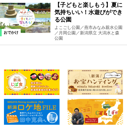
【子どもと楽しもう】夏に
気持ちいい！水遊びができ
る公園
よこごし公園／燕市みなみ親水公園
／月岡公園／新潟県立 大潟水と森
おでかけ
公園