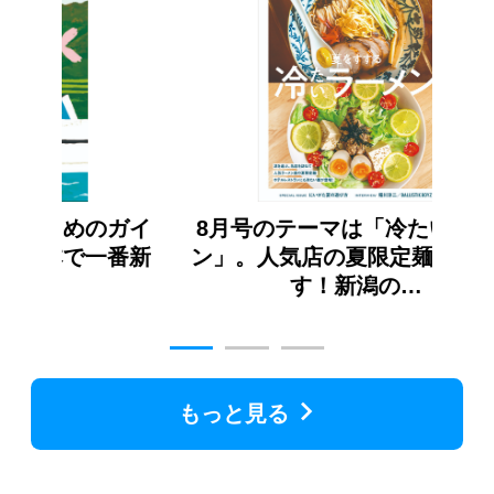
ガイ
8月号のテーマは「冷たいラーメ
7
番新
ン」。人気店の夏限定麺に注目で
こ
す！新潟の…
もっと見る